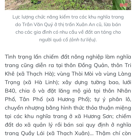
Lực lượng chức năng kiểm tra các khu nghĩa trang
do Trần Văn Quý ở thị trấn Xuân An cũ, lừa bán
cho các gia đình có nhu cầu về đất an táng cho
người quá cố
(ảnh tư liệu)
.
Tình trạng lấn chiếm đất nông nghiệp làm nghĩa
trang cũng diễn ra tại thôn Đồng Quản, thôn Tri
Khê (xã Thạch Hà); vùng Thòi Mòi và vùng Làng
Trạng (xã Hà Linh); xây dựng tường bao, lưới
B40, chia ô và đặt lăng mộ giả tại thôn Nhân
Phố, Tân Phố (xã Hương Phố); tự ý phân lô,
chuyển nhượng bằng hình thức thỏa thuận miệng
tại các khu nghĩa trang ở xã Hương Sơn; chiếm
đất do xã quản lý rồi bán sai quy định ở nghĩa
trang Quầy Lái (xã Thạch Xuân)… Thậm chí còn