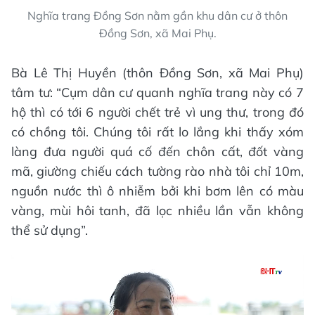
Nghĩa trang Đồng Sơn nằm gần khu dân cư ở thôn
Đồng Sơn, xã Mai Phụ.
Bà Lê Thị Huyền (thôn Đồng Sơn, xã Mai Phụ)
tâm tư: “Cụm dân cư quanh nghĩa trang này có 7
hộ thì có tới 6 người chết trẻ vì ung thư, trong đó
có chồng tôi. Chúng tôi rất lo lắng khi thấy xóm
làng đưa người quá cố đến chôn cất, đốt vàng
mã, giường chiếu cách tường rào nhà tôi chỉ 10m,
nguồn nước thì ô nhiễm bởi khi bơm lên có màu
vàng, mùi hôi tanh, đã lọc nhiều lần vẫn không
thể sử dụng”.