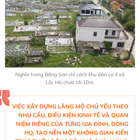
Nghĩa trang Bằng Sơn chỉ cách khu dân cư ở xã
Lộc Hà chưa tới 10m.
VIỆC XÂY DỰNG LĂNG MỘ CHỦ YẾU THEO
NHU CẦU, ĐIỀU KIỆN KINH TẾ VÀ QUAN
NIỆM RIÊNG CỦA TỪNG GIA ĐÌNH, DÒNG
HỌ, TẠO NÊN MỘT KHÔNG GIAN KIẾN