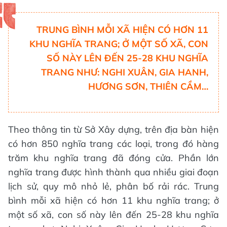
TRUNG BÌNH MỖI XÃ HIỆN CÓ HƠN 11
KHU NGHĨA TRANG; Ở MỘT SỐ XÃ, CON
SỐ NÀY LÊN ĐẾN 25-28 KHU NGHĨA
TRANG NHƯ: NGHI XUÂN, GIA HANH,
HƯƠNG SƠN, THIÊN CẦM…
Theo thông tin từ Sở Xây dựng, trên địa bàn hiện
có hơn 850 nghĩa trang các loại, trong đó hàng
trăm khu nghĩa trang đã đóng cửa. Phần lớn
nghĩa trang được hình thành qua nhiều giai đoạn
lịch sử, quy mô nhỏ lẻ, phân bố rải rác. Trung
bình mỗi xã hiện có hơn 11 khu nghĩa trang; ở
một số xã, con số này lên đến 25-28 khu nghĩa