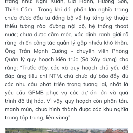
trang như: Nghi Xuân, Gia Hanh, Hương Sơn,
Thiên Cầm… Trong khi đó, phần lớn nghĩa trang
chưa được đầu tư đồng bộ về hạ tầng kỹ thuật;
thiếu tường rào, đường nội bộ, hệ thống thoát
nước; chưa được cắm mốc, xác định ranh giới rõ
ràng khiến công tác quản lý gặp nhiều khó khăn.
Ông Trần Mạnh Cường - chuyên viên Phòng
Quản lý quy hoạch kiến trúc (Sở Xây dựng) cho
rằng: “Trước đây, các xã quy hoạch chủ yếu để
đáp ứng tiêu chí NTM, chứ chưa dự báo đầy đủ
các nhu cầu phát triển trong tương lai, nhất là
yêu cầu GPMB phục vụ các dự án lớn và quá
trình đô thị hóa. Vì vậy, quy hoạch còn phân tán,
manh mún, chưa hình thành được các khu nghĩa
trang tập trung, liên vùng”.