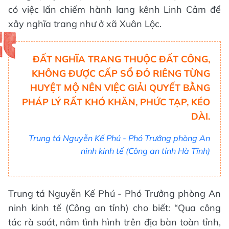
có việc lấn chiếm hành lang kênh Linh Cảm để
xây nghĩa trang như ở xã Xuân Lộc.
ĐẤT NGHĨA TRANG THUỘC ĐẤT CÔNG,
KHÔNG ĐƯỢC CẤP SỔ ĐỎ RIÊNG TỪNG
HUYỆT MỘ NÊN VIỆC GIẢI QUYẾT BẰNG
PHÁP LÝ RẤT KHÓ KHĂN, PHỨC TẠP, KÉO
DÀI.
Trung tá Nguyễn Kế Phú - Phó Trưởng phòng An
ninh kinh tế (Công an tỉnh Hà Tĩnh)
Trung tá Nguyễn Kế Phú - Phó Trưởng phòng An
ninh kinh tế (Công an tỉnh) cho biết: “Qua công
tác rà soát, nắm tình hình trên địa bàn toàn tỉnh,