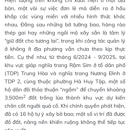
Hiện tượng trên không chỉ xuất hiện ở một địa
bàn, một vài sự việc đơn lẻ mà diễn ra ở hầu
khắp các vùng miền với nhiều hình thức khác
nhau. Đằng sau những bờ tường bao, hàng rào
thép gai hay những ngôi mộ xây sẵn là tâm lý
“giữ đất cho tương lai”, trong khi công tác quản lý
ở không ít địa phương vẫn chưa theo kịp thực
tiễn. Cụ thể như, từ tháng 6/2024 - 9/2025, tại
khu vực giáp nghĩa trang Rậm Sim ở tổ dân phố
(TDP) Trung Hòa và nghĩa trang Nương Đình ở
TDP 2, cùng thuộc phường Hà Huy Tập, một số
hộ dân đã thỏa thuận “ngầm” để chuyển khoảng
2
3.500m
đất trồng lúa thành khu vực dự kiến
chôn cất người quá cố. Khi chính quyền phát hiện,
đã có 16 hộ tự ý xây bờ bao; một số vị trí đã được
đổ đất, nâng nền khiến ruộng không thể tiếp tục