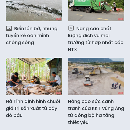
Biển lấn bờ, những
Nâng cao chất
tuyến kè oằn mình
lượng dịch vụ môi
chống sóng
trường từ hợp nhất các
HTX
Hà Tĩnh định hình chuỗi
Nâng cao sức cạnh
giá trị sản xuất từ cây
tranh của KKT Vũng Áng
dó bầu
từ đồng bộ hạ tầng
thiết yếu