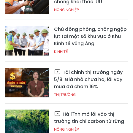
chống khai thác IUU
NÔNG NGHIỆP
Chủ động phòng, chống ngập
lụt tại một số khu vực ở Khu
Kinh tế Vũng Áng
KINH TẾ
Tài chính thị trường ngày
5/8: Giá nhà chưa hạ, lãi vay
mua đã chạm 16%
THỊ TRƯỜNG
Hà Tĩnh mở lối vào thị
trường tín chỉ carbon từ rừng
NÔNG NGHIỆP