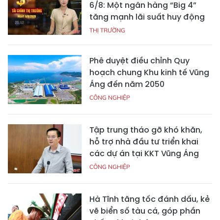
6/8: Một ngân hàng “Big 4”
tăng mạnh lãi suất huy động
THỊ TRƯỜNG
Phê duyệt điều chỉnh Quy
hoạch chung Khu kinh tế Vũng
Áng đến năm 2050
CÔNG NGHIỆP
Tập trung tháo gỡ khó khăn,
hỗ trợ nhà đầu tư triển khai
các dự án tại KKT Vũng Áng
CÔNG NGHIỆP
Hà Tĩnh tăng tốc đánh dấu, kẻ
vẽ biển số tàu cá, góp phần