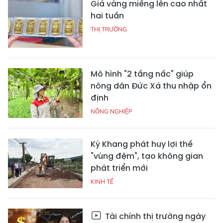
Giá vàng miếng lên cao nhất
hai tuần
THỊ TRƯỜNG
Mô hình "2 tầng nấc" giúp
nông dân Đức Xá thu nhập ổn
định
NÔNG NGHIỆP
Kỳ Khang phát huy lợi thế
"vùng đệm", tạo không gian
phát triển mới
KINH TẾ
Tài chính thị trường ngày