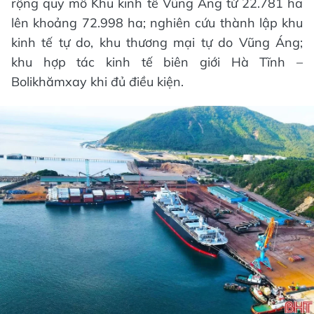
rộng quy mô Khu kinh tế Vũng Áng từ 22.781 ha
lên khoảng 72.998 ha; nghiên cứu thành lập khu
kinh tế tự do, khu thương mại tự do Vũng Áng;
khu hợp tác kinh tế biên giới Hà Tĩnh –
Bolikhămxay khi đủ điều kiện.