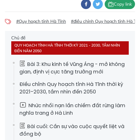
Copy link
#Quy hoạch tỉnh Hà Tĩnh
#điều chỉnh Quy hoạch tỉnh Hà Tĩ
Chủ đề
QUY HOẠCH TỈNH HÀ TĨNH THỜI KỲ 2021 - 2030, TẦM NHÌN
ĐẾN NĂM 2050
Bài 3: Khu kinh tế Vũng Áng - mở không
gian, định vị cực tăng trưởng mới
Điều chỉnh Quy hoạch tỉnh Hà Tĩnh thời kỳ
2021–2030, tầm nhìn đến 2050
Nhức nhối nạn lấn chiếm đất rừng làm
nghĩa trang ở Hà Linh
Bài cuối: Cần sự vào cuộc quyết liệt và
đồng bộ