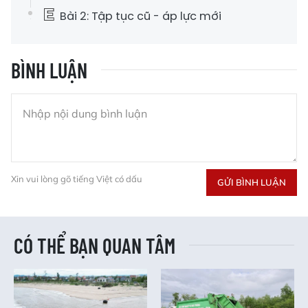
Bài 2: Tập tục cũ - áp lực mới
BÌNH LUẬN
Xin vui lòng gõ tiếng Việt có dấu
GỬI BÌNH LUẬN
CÓ THỂ BẠN QUAN TÂM