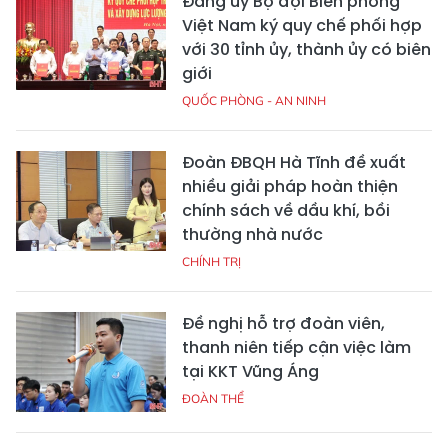
Đảng ủy Bộ đội Biên phòng
Việt Nam ký quy chế phối hợp
với 30 tỉnh ủy, thành ủy có biên
giới
QUỐC PHÒNG - AN NINH
Đoàn ĐBQH Hà Tĩnh đề xuất
nhiều giải pháp hoàn thiện
chính sách về dầu khí, bồi
thường nhà nước
CHÍNH TRỊ
Đề nghị hỗ trợ đoàn viên,
thanh niên tiếp cận việc làm
tại KKT Vũng Áng
ĐOÀN THỂ