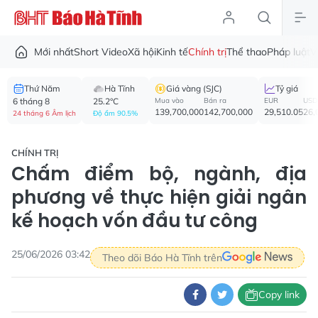
Mới nhất
Short Video
Xã hội
Kinh tế
Chính trị
Thể thao
Pháp luật
V
Thứ Năm
Hà Tĩnh
Giá vàng (SJC)
Tỷ giá
6 tháng 8
25.2°C
Mua vào
Bán ra
EUR
USD
139,700,000
142,700,000
29,510.05
26,
24 tháng 6 Âm lịch
Độ ẩm 90.5%
CHÍNH TRỊ
Chấm điểm bộ, ngành, địa
phương về thực hiện giải ngân
kế hoạch vốn đầu tư công
25/06/2026 03:42
Theo dõi Báo Hà Tĩnh trên
Copy link