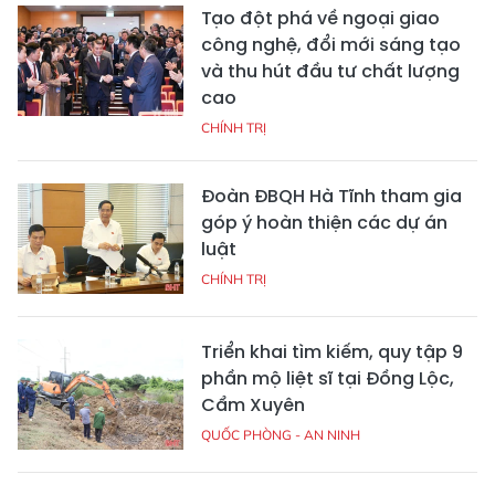
Tạo đột phá về ngoại giao
công nghệ, đổi mới sáng tạo
và thu hút đầu tư chất lượng
cao
CHÍNH TRỊ
Đoàn ĐBQH Hà Tĩnh tham gia
góp ý hoàn thiện các dự án
luật
CHÍNH TRỊ
Triển khai tìm kiếm, quy tập 9
phần mộ liệt sĩ tại Đồng Lộc,
Cẩm Xuyên
QUỐC PHÒNG - AN NINH