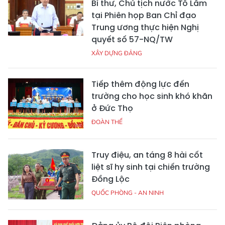
Bí thư, Chủ tịch nước Tô Lâm
tại Phiên họp Ban Chỉ đạo
Trung ương thực hiện Nghị
quyết số 57-NQ/TW
XÂY DỰNG ĐẢNG
Tiếp thêm động lực đến
trường cho học sinh khó khăn
ở Đức Thọ
ĐOÀN THỂ
Truy điệu, an táng 8 hài cốt
liệt sĩ hy sinh tại chiến trường
Đồng Lộc
QUỐC PHÒNG - AN NINH