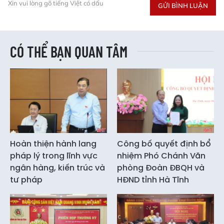
Xin vui lòng gõ tiếng Việt có dấu
GỬI BÌNH LUẬN
CÓ THỂ BẠN QUAN TÂM
Hoàn thiện hành lang
Công bố quyết định bổ
pháp lý trong lĩnh vực
nhiệm Phó Chánh Văn
ngân hàng, kiến trúc và
phòng Đoàn ĐBQH và
tư pháp
HĐND tỉnh Hà Tĩnh