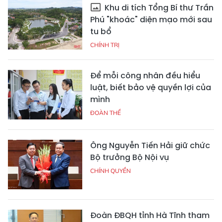
Khu di tích Tổng Bí thư Trần
Phú "khoác" diện mạo mới sau
tu bổ
CHÍNH TRỊ
Để mỗi công nhân đều hiểu
luật, biết bảo vệ quyền lợi của
mình
ĐOÀN THỂ
Ông Nguyễn Tiến Hải giữ chức
Bộ trưởng Bộ Nội vụ
CHÍNH QUYỀN
Đoàn ĐBQH tỉnh Hà Tĩnh tham