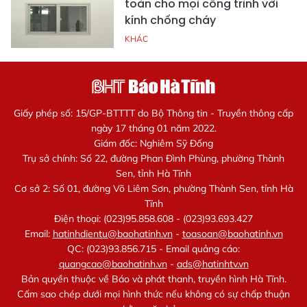
toàn cho mọi công trình với
kính chống cháy
KHÁC
Giấy phép số: 15/GP-BTTTT do Bộ Thông tin - Truyền thông cấp
ngày 17 tháng 01 năm 2022.
Giám đốc: Nghiêm Sỹ Đống
Trụ sở chính: Số 22, đường Phan Đình Phùng, phường Thành
Sen, tỉnh Hà Tĩnh
Cơ sở 2: Số 01, đường Võ Liêm Sơn, phường Thành Sen, tỉnh Hà
Tĩnh
Điện thoại: (023)95.858.608 - (023)93.693.427
Email:
hatinhdientu@baohatinh.vn
-
toasoan@baohatinh.vn
QC: (023)93.856.715 - Email quảng cáo:
quangcao@baohatinh.vn
-
ads@hatinhtv.vn
Bản quyền thuộc về Báo và phát thanh, truyền hình Hà Tĩnh.
Cấm sao chép dưới mọi hình thức nếu không có sự chấp thuận