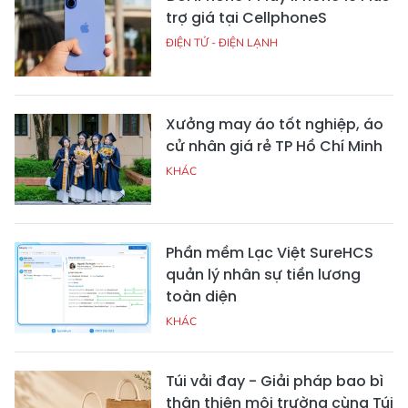
trợ giá tại CellphoneS
ĐIỆN TỬ - ĐIỆN LẠNH
Xưởng may áo tốt nghiệp, áo
cử nhân giá rẻ TP Hồ Chí Minh
KHÁC
Phần mềm Lạc Việt SureHCS
quản lý nhân sự tiền lương
toàn diện
KHÁC
Túi vải đay - Giải pháp bao bì
thân thiện môi trường cùng Túi