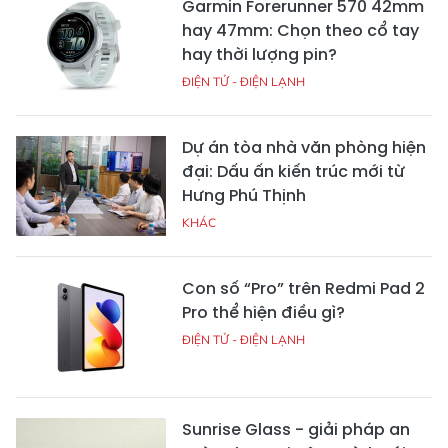
Garmin Forerunner 570 42mm
hay 47mm: Chọn theo cổ tay
hay thời lượng pin?
ĐIỆN TỬ - ĐIỆN LẠNH
Dự án tòa nhà văn phòng hiện
đại: Dấu ấn kiến trúc mới từ
Hưng Phú Thịnh
KHÁC
Con số “Pro” trên Redmi Pad 2
Pro thể hiện điều gì?
ĐIỆN TỬ - ĐIỆN LẠNH
Sunrise Glass - giải pháp an