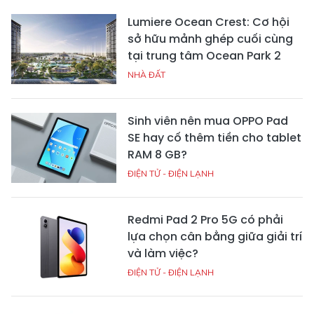
Lumiere Ocean Crest: Cơ hội
sở hữu mảnh ghép cuối cùng
tại trung tâm Ocean Park 2
NHÀ ĐẤT
Sinh viên nên mua OPPO Pad
SE hay cố thêm tiền cho tablet
RAM 8 GB?
ĐIỆN TỬ - ĐIỆN LẠNH
Redmi Pad 2 Pro 5G có phải
lựa chọn cân bằng giữa giải trí
và làm việc?
ĐIỆN TỬ - ĐIỆN LẠNH