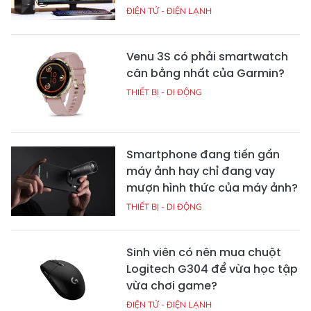
ĐIỆN TỬ - ĐIỆN LẠNH
Venu 3S có phải smartwatch
cân bằng nhất của Garmin?
THIẾT BỊ - DI ĐỘNG
Smartphone đang tiến gần
máy ảnh hay chỉ đang vay
mượn hình thức của máy ảnh?
THIẾT BỊ - DI ĐỘNG
Sinh viên có nên mua chuột
Logitech G304 để vừa học tập
vừa chơi game?
ĐIỆN TỬ - ĐIỆN LẠNH