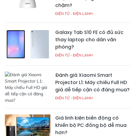
chậm?
ĐIỆN TỬ - ĐIỆN LẠNH
Galaxy Tab S10 FE có đủ sức
thay laptop cho dân văn
phòng?
ĐIỆN TỬ - ĐIỆN LẠNH
Đánh giá Xiaomi Smart
Projector L1: Máy chiếu Full HD
giá dễ tiếp cận có đáng mua?
ĐIỆN TỬ - ĐIỆN LẠNH
Giá linh kiện biến động có
khiến bộ PC đồng bộ dễ mua
hơn?