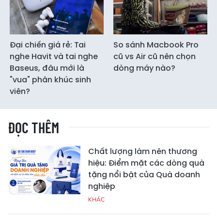
Đại chiến giá rẻ: Tai
So sánh Macbook Pro
nghe Havit và tai nghe
cũ vs Air cũ nên chọn
Baseus, đâu mới là
dòng máy nào?
"vua" phân khúc sinh
viên?
ĐỌC THÊM
Chất lượng làm nên thương
hiệu: Điểm mặt các dòng quà
tặng nổi bật của Quà doanh
nghiệp
KHÁC