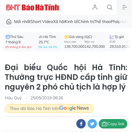
Mới nhất
Short Video
Xã hội
Kinh tế
Chính trị
Thể thao
Pháp luật
V
Thứ Sáu
Hà Tĩnh
Giá vàng (SJC)
Tỷ giá
7 tháng 8
25.7°C
Mua vào
Bán ra
EUR
USD
139,700,000
142,700,000
29,510.05
26,
25 tháng 6 Âm lịch
Độ ẩm 89.3%
Đại biểu Quốc hội Hà Tĩnh:
Thường trực HĐND cấp tỉnh giữ
nguyên 2 phó chủ tịch là hợp lý
Hữu Quý
25/05/2019 08:26
Theo dõi Báo Hà Tĩnh trên
Copy link