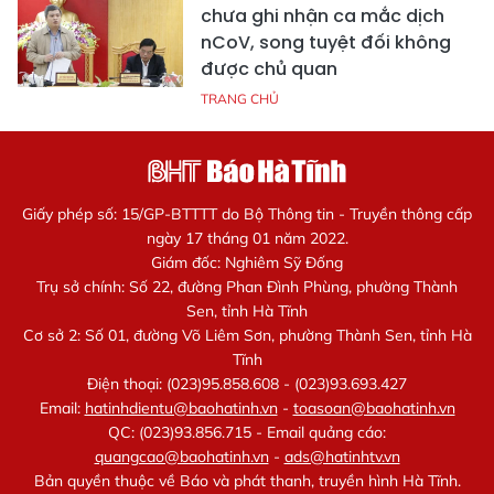
chưa ghi nhận ca mắc dịch
nCoV, song tuyệt đối không
được chủ quan
TRANG CHỦ
Giấy phép số: 15/GP-BTTTT do Bộ Thông tin - Truyền thông cấp
ngày 17 tháng 01 năm 2022.
Giám đốc: Nghiêm Sỹ Đống
Trụ sở chính: Số 22, đường Phan Đình Phùng, phường Thành
Sen, tỉnh Hà Tĩnh
Cơ sở 2: Số 01, đường Võ Liêm Sơn, phường Thành Sen, tỉnh Hà
Tĩnh
Điện thoại: (023)95.858.608 - (023)93.693.427
Email:
hatinhdientu@baohatinh.vn
-
toasoan@baohatinh.vn
QC: (023)93.856.715 - Email quảng cáo:
quangcao@baohatinh.vn
-
ads@hatinhtv.vn
Bản quyền thuộc về Báo và phát thanh, truyền hình Hà Tĩnh.