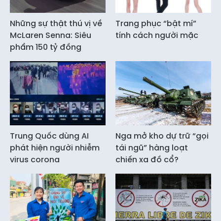
Những sự thật thú vị về
Trang phục “bật mí”
McLaren Senna: Siêu
tính cách người mặc
phẩm 150 tỷ đồng
Trung Quốc dùng AI
Nga mở kho dự trữ “gọi
phát hiện người nhiễm
tái ngũ” hàng loạt
virus corona
chiến xa đồ cổ?