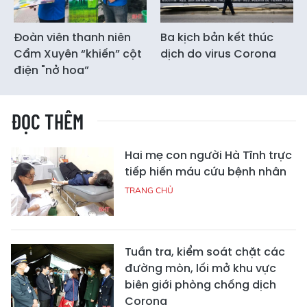
Đoàn viên thanh niên
Ba kịch bản kết thúc
Cẩm Xuyên “khiến” cột
dịch do virus Corona
điện "nở hoa”
ĐỌC THÊM
Hai mẹ con người Hà Tĩnh trực
tiếp hiến máu cứu bệnh nhân
TRANG CHỦ
Tuần tra, kiểm soát chặt các
đường mòn, lối mở khu vực
biên giới phòng chống dịch
Corona