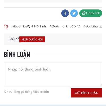
Copy link
#Đoàn ĐBQH Hà Tĩnh
#Quốc hội khoá XIV
#Đại biểu quốc
Chủ đề
HỌP QUỐC HỘI
BÌNH LUẬN
Xin vui lòng gõ tiếng Việt có dấu
GỬI BÌNH LUẬN