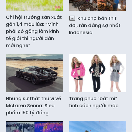
Chi hội trưởng sản xuất
Khu chợ bán thịt
gần 1,4 mẫu lúa: “Mình
dơi, rắn đáng sợ nhất
phải cố gắng làm kinh
Indonesia
tế giỏi thì người dân
mới nghe”
Những sự thật thú vị về
Trang phục “bật mí”
McLaren Senna: Siêu
tính cách người mặc
phẩm 150 tỷ đồng