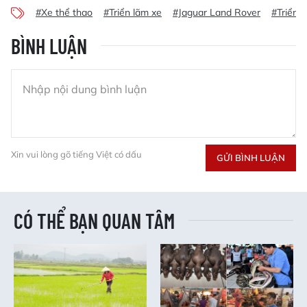
#Xe thể thao
#Triển lãm xe
#Jaguar Land Rover
#Triển 
BÌNH LUẬN
Xin vui lòng gõ tiếng Việt có dấu
GỬI BÌNH LUẬN
CÓ THỂ BẠN QUAN TÂM