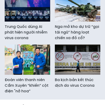
Trung Quốc dùng AI
Nga mở kho dự trữ “gọi
phát hiện người nhiễm
tái ngũ” hàng loạt
virus corona
chiến xa đồ cổ?
Đoàn viên thanh niên
Ba kịch bản kết thúc
Cẩm Xuyên “khiến” cột
dịch do virus Corona
điện "nở hoa”