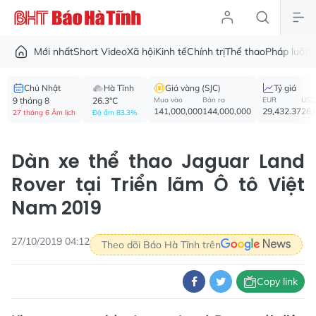
Mới nhất
Short Video
Xã hội
Kinh tế
Chính trị
Thể thao
Pháp luật
V
Chủ Nhật
Hà Tĩnh
Giá vàng (SJC)
Tỷ giá
9 tháng 8
26.3°C
Mua vào
Bán ra
EUR
USD
141,000,000
144,000,000
29,432.37
26,
27 tháng 6 Âm lịch
Độ ẩm 83.3%
Dàn xe thể thao Jaguar Land
Rover tại Triển lãm Ô tô Việt
Nam 2019
27/10/2019 04:12
Theo dõi Báo Hà Tĩnh trên
Copy link