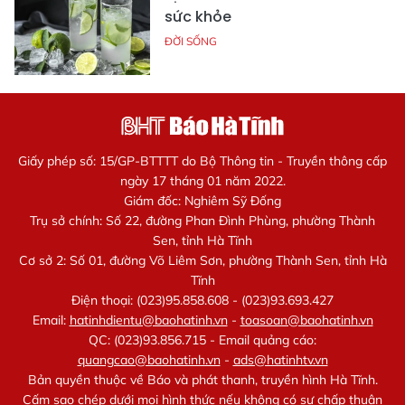
sức khỏe
ĐỜI SỐNG
Giấy phép số: 15/GP-BTTTT do Bộ Thông tin - Truyền thông cấp
ngày 17 tháng 01 năm 2022.
Giám đốc: Nghiêm Sỹ Đống
Trụ sở chính: Số 22, đường Phan Đình Phùng, phường Thành
Sen, tỉnh Hà Tĩnh
Cơ sở 2: Số 01, đường Võ Liêm Sơn, phường Thành Sen, tỉnh Hà
Tĩnh
Điện thoại: (023)95.858.608 - (023)93.693.427
Email:
hatinhdientu@baohatinh.vn
-
toasoan@baohatinh.vn
QC: (023)93.856.715 - Email quảng cáo:
quangcao@baohatinh.vn
-
ads@hatinhtv.vn
Bản quyền thuộc về Báo và phát thanh, truyền hình Hà Tĩnh.
Cấm sao chép dưới mọi hình thức nếu không có sự chấp thuận