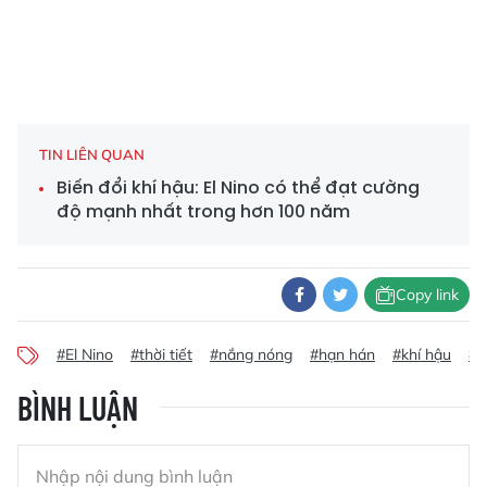
TIN LIÊN QUAN
Biến đổi khí hậu: El Nino có thể đạt cường
độ mạnh nhất trong hơn 100 năm
Copy link
#El Nino
#thời tiết
#nắng nóng
#hạn hán
#khí hậu
#V
BÌNH LUẬN