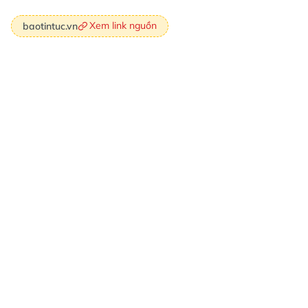
Xem link nguồn
baotintuc.vn