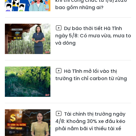
khi thi công chức từ 1/8/2026
bao gồm những ai?
Dự báo thời tiết Hà Tĩnh
ngày 5/8: Có mưa vừa, mưa to
và dông
Hà Tĩnh mở lối vào thị
trường tín chỉ carbon từ rừng
Tài chính thị trường ngày
4/8: Khoảng 30% xe đầu kéo
phải nằm bãi vì thiếu tài xế