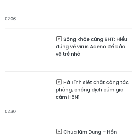
02:06
Sống khỏe cùng BHT: Hiểu
đúng về virus Adeno để bảo
vệ trẻ nhỏ
Hà Tĩnh siết chặt công tác
phòng, chống dịch cúm gia
cầm H5N1
02:30
Chùa Kim Dung – Hồn