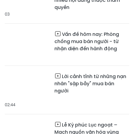
nhiều nội dung thuộc thẩm
quyền
03
Vấn đề hôm nay: Phòng
chống mua bán người - từ
nhận diện đến hành động
Lời cảnh tỉnh từ những nạn
nhân "sập bẫy" mua bán
người
02:44
Lễ Kỳ phúc Lục ngoạt –
Mạch nguồn văn hóa vùng