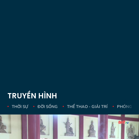
TRUYỀN HÌNH
THỜI SỰ
ĐỜI SỐNG
THỂ THAO - GIẢI TRÍ
PHÓNG SỰ 