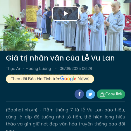
Play
Video
Giá trị nhân văn của Lễ Vu Lan
Thục An - Hoàng Lương
06/09/2025 06:29
Theo dõi Báo Hà Tĩnh trên
Copy link
(Baohatinh.vn) - Rằm tháng 7 là lễ Vu Lan báo hiếu,
cũng là dịp để tưởng nhớ tổ tiên, thể hiện lòng hiếu
thảo và gìn giữ nét đẹp văn hóa truyền thống bao đời
nay.