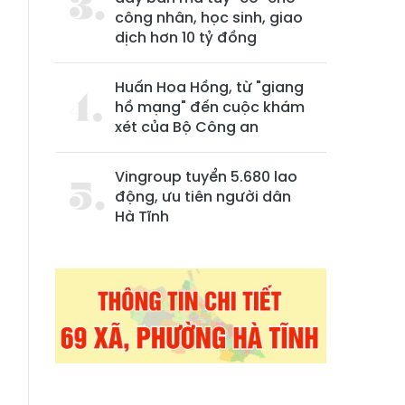
công nhân, học sinh, giao
dịch hơn 10 tỷ đồng
Huấn Hoa Hồng, từ "giang
hồ mạng" đến cuộc khám
xét của Bộ Công an
n
Vingroup tuyển 5.680 lao
động, ưu tiên người dân
0
Hà Tĩnh
à
;
h
,