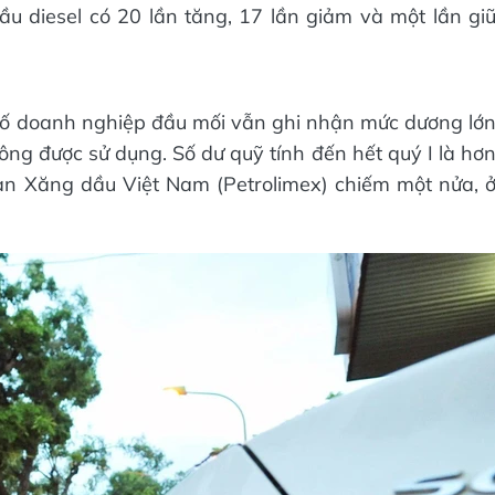
u diesel có 20 lần tăng, 17 lần giảm và một lần gi
số doanh nghiệp đầu mối vẫn ghi nhận mức dương lớ
ng được sử dụng. Số dư quỹ tính đến hết quý I là hơ
oàn Xăng dầu Việt Nam (Petrolimex) chiếm một nửa, 