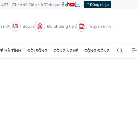
3.427
Theo dõi Báo Hà Tĩnh qua
Đăng nhập
in mới
Báo in
Đa phương tiện
Truyền hình
VỀ HÀ TĨNH
ĐỜI SỐNG
CÔNG NGHỆ
CỘNG ĐỒNG