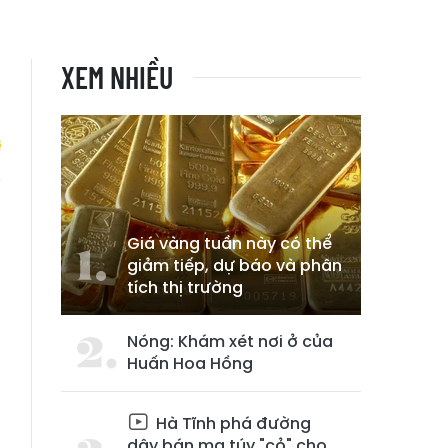
XEM NHIỀU
0
Giá vàng tuần này có thể
giảm tiếp, dự báo và phân
tích thị trường
Nóng: Khám xét nơi ở của
Huấn Hoa Hồng
Hà Tĩnh phá đường
dây bán ma túy "cỏ" cho