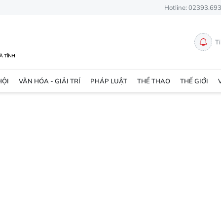
Hotline: 02393.69
T
HỘI
VĂN HÓA - GIẢI TRÍ
PHÁP LUẬT
THỂ THAO
THẾ GIỚI