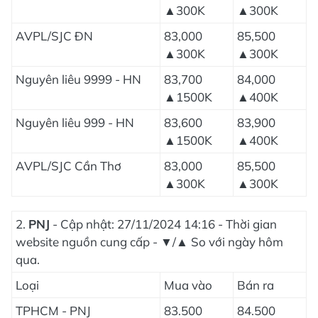
▲300K
▲300K
AVPL/SJC ĐN
83,000
85,500
▲300K
▲300K
Nguyên liêu 9999 - HN
83,700
84,000
▲1500K
▲400K
Nguyên liêu 999 - HN
83,600
83,900
▲1500K
▲400K
AVPL/SJC Cần Thơ
83,000
85,500
▲300K
▲300K
2.
PNJ
- Cập nhật: 27/11/2024 14:16 - Thời gian
website nguồn cung cấp - ▼/▲ So với ngày hôm
qua.
Loại
Mua vào
Bán ra
TPHCM - PNJ
83.500
84.500