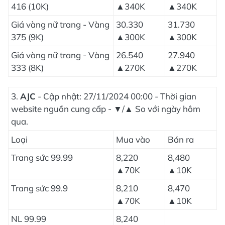
416 (10K)
▲340K
▲340K
Giá vàng nữ trang - Vàng
30.330
31.730
375 (9K)
▲300K
▲300K
Giá vàng nữ trang - Vàng
26.540
27.940
333 (8K)
▲270K
▲270K
3.
AJC
- Cập nhật: 27/11/2024 00:00 - Thời gian
website nguồn cung cấp - ▼/▲ So với ngày hôm
qua.
Loại
Mua vào
Bán ra
Trang sức 99.99
8,220
8,480
▲70K
▲10K
Trang sức 99.9
8,210
8,470
▲70K
▲10K
NL 99.99
8,240