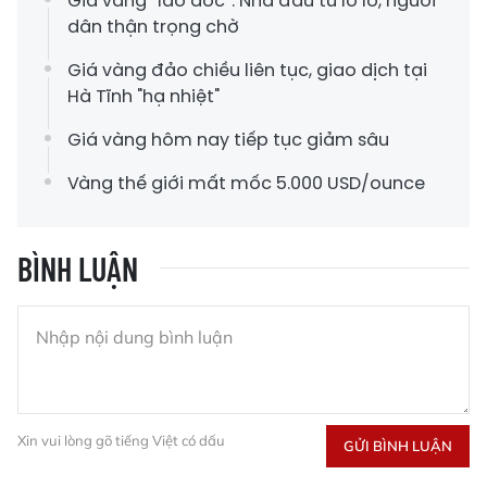
Giá vàng “lao dốc”: Nhà đầu tư lo lỗ, người
dân thận trọng chờ
Giá vàng đảo chiều liên tục, giao dịch tại
Hà Tĩnh "hạ nhiệt"
Giá vàng hôm nay tiếp tục giảm sâu
Vàng thế giới mất mốc 5.000 USD/ounce
BÌNH LUẬN
Xin vui lòng gõ tiếng Việt có dấu
GỬI BÌNH LUẬN