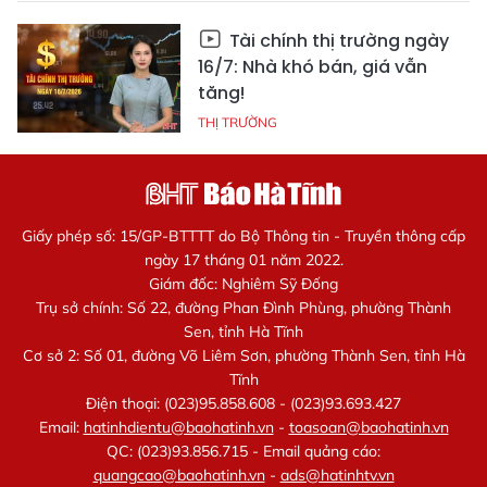
Tài chính thị trường ngày
16/7: Nhà khó bán, giá vẫn
tăng!
THỊ TRƯỜNG
Giấy phép số: 15/GP-BTTTT do Bộ Thông tin - Truyền thông cấp
ngày 17 tháng 01 năm 2022.
Giám đốc: Nghiêm Sỹ Đống
Trụ sở chính: Số 22, đường Phan Đình Phùng, phường Thành
Sen, tỉnh Hà Tĩnh
Cơ sở 2: Số 01, đường Võ Liêm Sơn, phường Thành Sen, tỉnh Hà
Tĩnh
Điện thoại: (023)95.858.608 - (023)93.693.427
Email:
hatinhdientu@baohatinh.vn
-
toasoan@baohatinh.vn
QC: (023)93.856.715 - Email quảng cáo:
quangcao@baohatinh.vn
-
ads@hatinhtv.vn