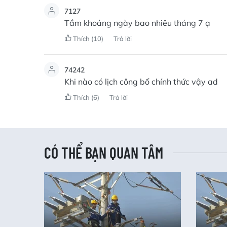
7127
Tầm khoảng ngày bao nhiêu tháng 7 ạ
Thích
(10)
Trả lời
74242
Khi nào có lịch công bố chính thức vậy ad
Thích
(6)
Trả lời
CÓ THỂ BẠN QUAN TÂM