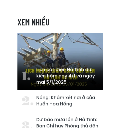
XEM NHIỀU
Lịch cắt điện Hà Tĩnh dự
c
kiến hôm nay 4/1 và ngày
mai 5/1/2025
Nóng: Khám xét nơi ở của
Huấn Hoa Hồng
Dự báo mưa lớn ở Hà Tĩnh:
Ban Chỉ huy Phòng thủ dân