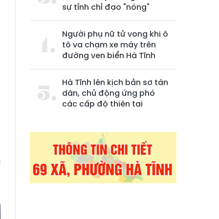
sự tỉnh chỉ đạo "nóng"
Người phụ nữ tử vong khi ô
tô va chạm xe máy trên
đường ven biển Hà Tĩnh
Hà Tĩnh lên kịch bản sơ tán
h
dân, chủ động ứng phó
các cấp độ thiên tai
g