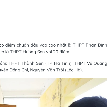
có điểm chuẩn đầu vào cao nhất là THPT Phan Đìn
heo là THPT Hương Sơn với 20 điểm.
 gồm: THPT Thành Sen (TP Hà Tĩnh); THPT Vũ Quan
yễn Đổng Chi, Nguyễn Văn Trỗi (Lộc Hà).