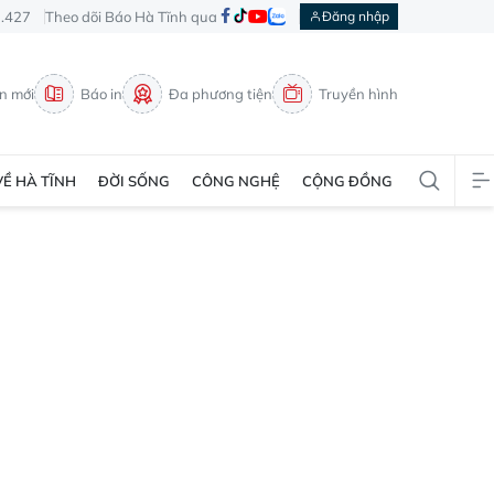
3.427
Theo dõi Báo Hà Tĩnh qua
Đăng nhập
in mới
Báo in
Đa phương tiện
Truyền hình
VỀ HÀ TĨNH
ĐỜI SỐNG
CÔNG NGHỆ
CỘNG ĐỒNG