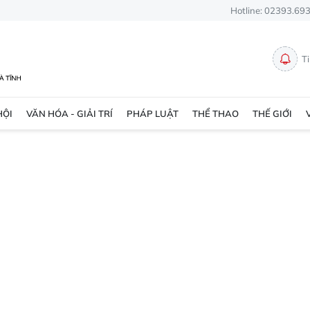
Hotline: 02393.69
T
HỘI
VĂN HÓA - GIẢI TRÍ
PHÁP LUẬT
THỂ THAO
THẾ GIỚI