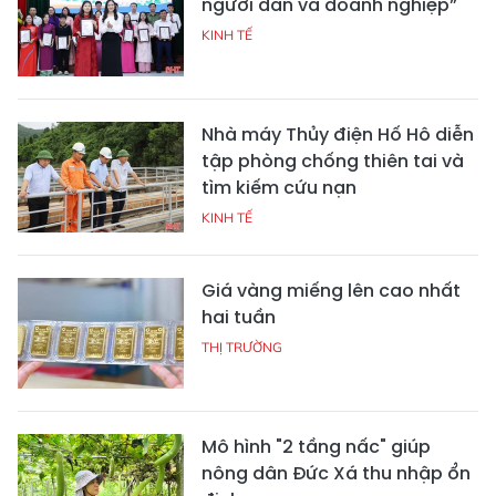
người dân và doanh nghiệp”
KINH TẾ
Nhà máy Thủy điện Hố Hô diễn
tập phòng chống thiên tai và
tìm kiếm cứu nạn
KINH TẾ
Giá vàng miếng lên cao nhất
hai tuần
THỊ TRƯỜNG
Mô hình "2 tầng nấc" giúp
nông dân Đức Xá thu nhập ổn