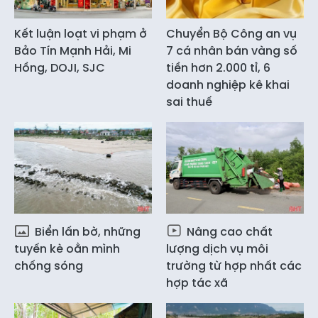
Kết luận loạt vi phạm ở
Chuyển Bộ Công an vụ
Bảo Tín Mạnh Hải, Mi
7 cá nhân bán vàng số
Hồng, DOJI, SJC
tiền hơn 2.000 tỉ, 6
doanh nghiệp kê khai
sai thuế
Biển lấn bờ, những
Nâng cao chất
tuyến kè oằn mình
lượng dịch vụ môi
chống sóng
trường từ hợp nhất các
hợp tác xã