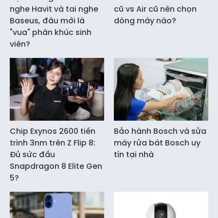
nghe Havit và tai nghe
cũ vs Air cũ nên chọn
Baseus, đâu mới là
dòng máy nào?
"vua" phân khúc sinh
viên?
Chip Exynos 2600 tiến
Bảo hành Bosch và sửa
trình 3nm trên Z Flip 8:
máy rửa bát Bosch uy
Đủ sức đấu
tín tại nhà
Snapdragon 8 Elite Gen
5?