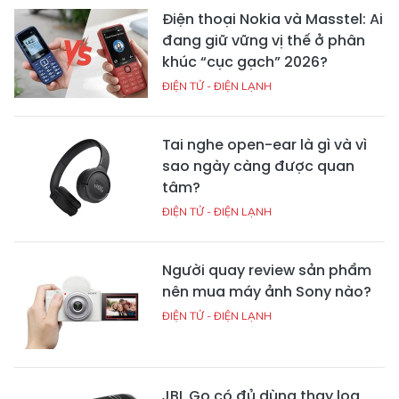
Điện thoại Nokia và Masstel: Ai
đang giữ vững vị thế ở phân
khúc “cục gạch” 2026?
ĐIỆN TỬ - ĐIỆN LẠNH
Tai nghe open-ear là gì và vì
sao ngày càng được quan
tâm?
ĐIỆN TỬ - ĐIỆN LẠNH
Người quay review sản phẩm
nên mua máy ảnh Sony nào?
ĐIỆN TỬ - ĐIỆN LẠNH
JBL Go có đủ dùng thay loa