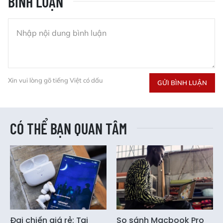
BÌNH LUẬN
Xin vui lòng gõ tiếng Việt có dấu
GỬI BÌNH LUẬN
CÓ THỂ BẠN QUAN TÂM
Đại chiến giá rẻ: Tai
So sánh Macbook Pro