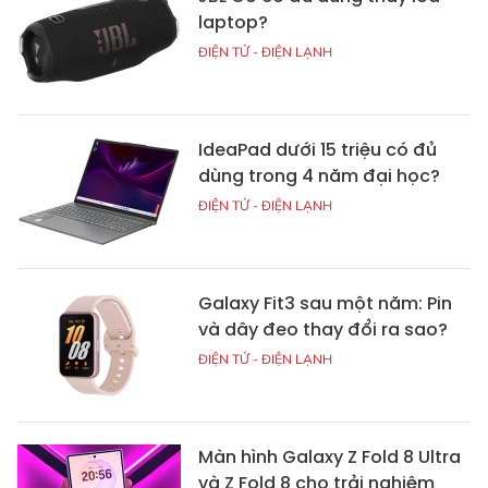
laptop?
ĐIỆN TỬ - ĐIỆN LẠNH
IdeaPad dưới 15 triệu có đủ
dùng trong 4 năm đại học?
ĐIỆN TỬ - ĐIỆN LẠNH
Galaxy Fit3 sau một năm: Pin
và dây đeo thay đổi ra sao?
ĐIỆN TỬ - ĐIỆN LẠNH
Màn hình Galaxy Z Fold 8 Ultra
và Z Fold 8 cho trải nghiệm