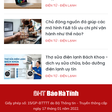
ĐIỆN TỬ - ĐIỆN LẠNH
Chủ động nguồn đá giúp các
mô hình F&B tối ưu chi phí vận
hành như thế nào?
ĐIỆN TỬ - ĐIỆN LẠNH
Thợ sửa điện lạnh Bách Khoa -
dịch vụ sửa chữa, bảo dưỡng
điện lạnh uy tín
ĐIỆN TỬ - ĐIỆN LẠNH
Giấy phép số: 15/GP-BTTTT do Bộ Thông tin - Truyền thông cấp
ngày 17 tháng 01 năm 2022.