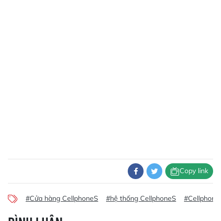
Copy link
#Cửa hàng CellphoneS
#hệ thống CellphoneS
#Cellphone