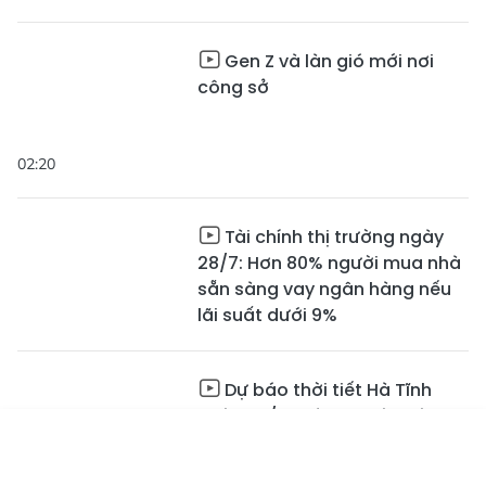
Gen Z và làn gió mới nơi
công sở
02:20
Tài chính thị trường ngày
28/7: Hơn 80% người mua nhà
sẵn sàng vay ngân hàng nếu
lãi suất dưới 9%
Dự báo thời tiết Hà Tĩnh
ngày 28/7: Có mưa rào và
dông
Tin mới
Emagazine
Truyền hình
Podcast