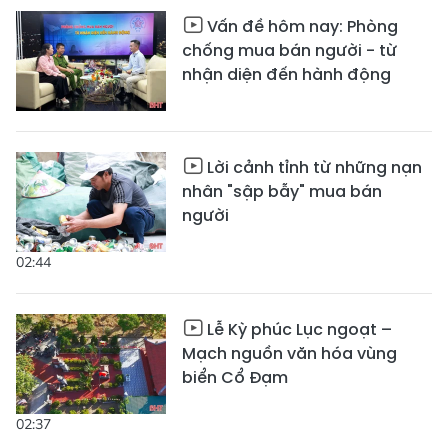
Vấn đề hôm nay: Phòng
chống mua bán người - từ
nhận diện đến hành động
Lời cảnh tỉnh từ những nạn
nhân "sập bẫy" mua bán
người
02:44
Lễ Kỳ phúc Lục ngoạt –
Mạch nguồn văn hóa vùng
biển Cổ Đạm
02:37