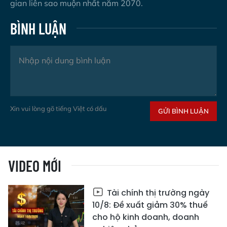
gian liên sao muộn nhất năm 2070.
BÌNH LUẬN
Xin vui lòng gõ tiếng Việt có dấu
GỬI BÌNH LUẬN
VIDEO MỚI
Tài chính thị trường ngày
10/8: Đề xuất giảm 30% thuế
cho hộ kinh doanh, doanh