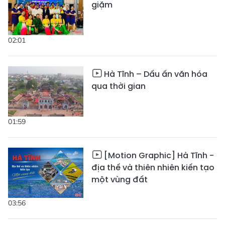
giặm
02:01
Hà Tĩnh – Dấu ấn văn hóa
qua thời gian
01:59
[Motion Graphic] Hà Tĩnh -
địa thế và thiên nhiên kiến tạo
một vùng đất
03:56