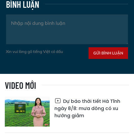
BÌNH LUẬN
Xin vui lòng gõ tiếng Việt có dấu
GỬI BÌNH LUẬN
VIDEO MỚI
Dự báo thời tiết Hà Tĩnh
ngày 8/8: mưa dông có xu
hướng giảm