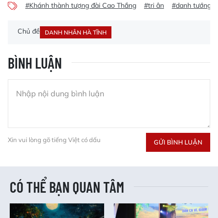
#Khánh thành tượng đài Cao Thắng
#tri ân
#danh tướng
Chủ đề
DANH NHÂN HÀ TĨNH
BÌNH LUẬN
Xin vui lòng gõ tiếng Việt có dấu
GỬI BÌNH LUẬN
CÓ THỂ BẠN QUAN TÂM