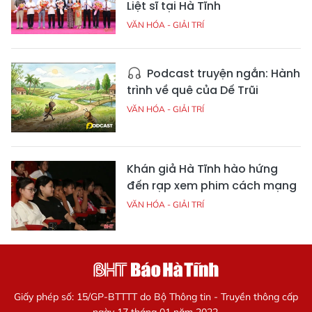
Liệt sĩ tại Hà Tĩnh
VĂN HÓA - GIẢI TRÍ
Podcast truyện ngắn: Hành
trình về quê của Dế Trũi
VĂN HÓA - GIẢI TRÍ
Khán giả Hà Tĩnh hào hứng
đến rạp xem phim cách mạng
VĂN HÓA - GIẢI TRÍ
Giấy phép số: 15/GP-BTTTT do Bộ Thông tin - Truyền thông cấp
ngày 17 tháng 01 năm 2022.