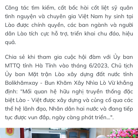
Công tác tìm kiếm, cất bốc hài cốt liệt sỹ quân
tình nguyện và chuyên gia Việt Nam hy sinh tại
Lào được chính quyền, các ban ngành và người
dân Lào tích cực hỗ trợ, triển khai chu đáo, hiệu
quả.
Chia sẻ khi tham gia cuộc hội đàm với Ủy ban
MTTQ tỉnh Hà Tĩnh vào tháng 6/2023, Chủ tịch
Ủy ban Mặt trận Lào xây dựng đất nước tỉnh
Bolikhămxay - Bun Khăm Xây Nhìa Lò Vừ khẳng
định: “Mối quan hệ hữu nghị truyền thống đặc
biệt Lào - Việt được xây dựng và củng cố qua các
thế hệ lãnh đạo, Nhân dân hai nước và đang tiếp
tục được vun đắp, ngày càng phát triển...".