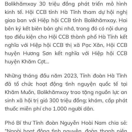
Bolikhămxay 30 triệu đồng phát triển mô hình
kinh tế. Hội CCB tỉnh Hà Tĩnh tham dự hội nghị
giao ban với Hiệp hội CCB tỉnh Bolikhămxay. Hai
bên ký kết biên bản ghi nhớ, trong đó có nội dung
tạo điều kiện cho Hội CCB thành phố Hà Tĩnh kết
nghĩa với Hiệp hội CCB thị xã Pạc Xăn, Hội CCB
huyện Hương Sơn kết nghĩa với Hiệp hội CCB
huyện Khăm Cợt...
Những tháng đầu năm 2023, Tỉnh đoàn Hà Tĩnh
đã tổ chức hoạt động tình nguyện quốc tế tại
Khăm Muồn, Bolikhămxay trao tặng nguồn lực an
sinh xã hội trị giá 300 triệu đồng; khám, cấp phát
thuốc miễn phí cho 1.000 người dân.
Phó Bí thư Tỉnh đoàn Nguyễn Hoài Nam chia sẻ:
“Ngoài hoạt động tình nguyện, đoàn thanh niên