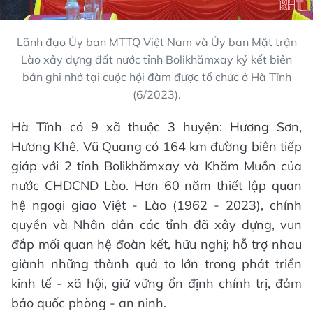
Lãnh đạo Ủy ban MTTQ Việt Nam và Ủy ban Mặt trận
Lào xây dựng đất nước tỉnh Bolikhămxay ký kết biên
bản ghi nhớ tại cuộc hội đàm được tổ chức ở Hà Tĩnh
(6/2023).
Hà Tĩnh có 9 xã thuộc 3 huyện: Hương Sơn,
Hương Khê, Vũ Quang có 164 km đường biên tiếp
giáp với 2 tỉnh Bolikhămxay và Khăm Muồn của
nước CHDCND Lào. Hơn 60 năm thiết lập quan
hệ ngoại giao Việt - Lào (1962 - 2023), chính
quyền và Nhân dân các tỉnh đã xây dựng, vun
đắp mối quan hệ đoàn kết, hữu nghị; hỗ trợ nhau
giành những thành quả to lớn trong phát triển
kinh tế - xã hội, giữ vững ổn định chính trị, đảm
bảo quốc phòng - an ninh.