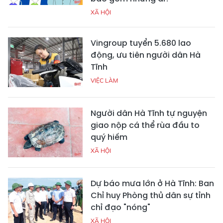
XÃ HỘI
Vingroup tuyển 5.680 lao
động, ưu tiên người dân Hà
Tĩnh
VIỆC LÀM
Người dân Hà Tĩnh tự nguyện
giao nộp cá thể rùa đầu to
quý hiếm
XÃ HỘI
Dự báo mưa lớn ở Hà Tĩnh: Ban
Chỉ huy Phòng thủ dân sự tỉnh
chỉ đạo "nóng"
XÃ HỘI