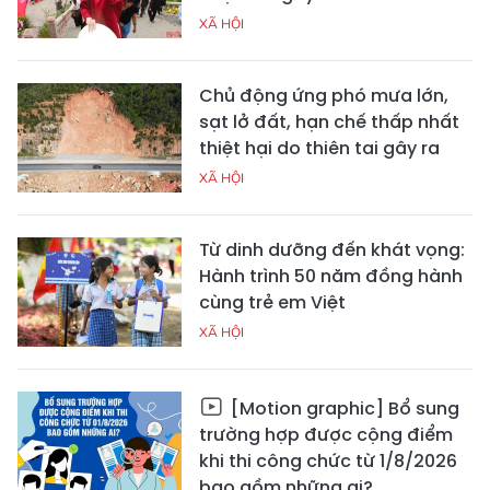
XÃ HỘI
Chủ động ứng phó mưa lớn,
sạt lở đất, hạn chế thấp nhất
thiệt hại do thiên tai gây ra
XÃ HỘI
Từ dinh dưỡng đến khát vọng:
Hành trình 50 năm đồng hành
cùng trẻ em Việt
XÃ HỘI
[Motion graphic] Bổ sung
trường hợp được cộng điểm
khi thi công chức từ 1/8/2026
bao gồm những ai?