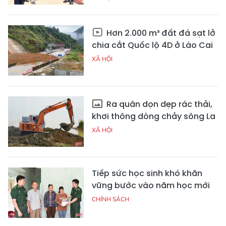
Hơn 2.000 m³ đất đá sạt lở
chia cắt Quốc lộ 4D ở Lào Cai
XÃ HỘI
Ra quân dọn dẹp rác thải,
khơi thông dòng chảy sông La
XÃ HỘI
Tiếp sức học sinh khó khăn
vững bước vào năm học mới
CHÍNH SÁCH