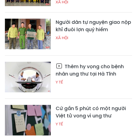
XÃ HỘI
Người dân tự nguyện giao nộp
khỉ đuôi lợn quý hiếm
XÃ HỘI
Thêm hy vọng cho bệnh
nhân ung thư tại Hà Tĩnh
Y TẾ
Cứ gần 5 phút có một người
Việt tử vong vì ung thư
Y TẾ