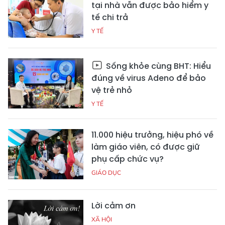
tại nhà vẫn được bảo hiểm y
tế chi trả
Y TẾ
Sống khỏe cùng BHT: Hiểu
đúng về virus Adeno để bảo
vệ trẻ nhỏ
Y TẾ
11.000 hiệu trưởng, hiệu phó về
làm giáo viên, có được giữ
phụ cấp chức vụ?
GIÁO DỤC
Lời cảm ơn
XÃ HỘI