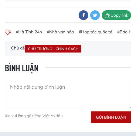
Copy link
#Hà Tĩnh 24h
#Nhà văn hóa
#Hợp tác quốc tế
#Báo Hà 
Chủ đề
CHỦ TRƯƠNG - CHÍNH SÁCH
BÌNH LUẬN
Xin vui lòng gõ tiếng Việt có dấu
GỬI BÌNH LUẬN