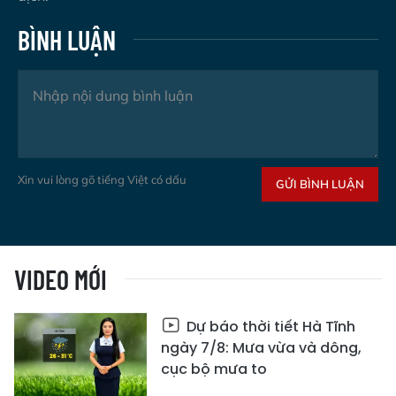
BÌNH LUẬN
Xin vui lòng gõ tiếng Việt có dấu
GỬI BÌNH LUẬN
VIDEO MỚI
Dự báo thời tiết Hà Tĩnh
ngày 7/8: Mưa vừa và dông,
cục bộ mưa to