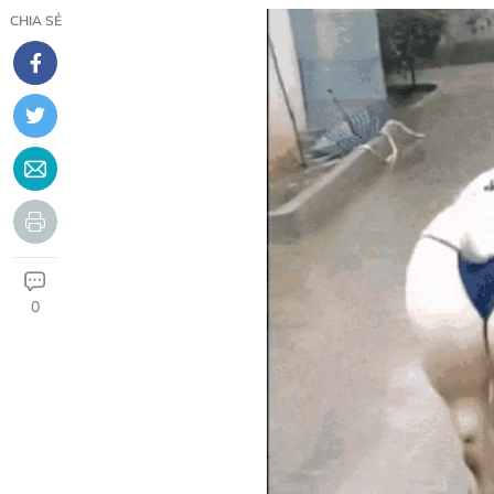
CHIA SẺ
0