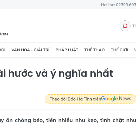
Hotline: 02393.69
T
HỘI
VĂN HÓA - GIẢI TRÍ
PHÁP LUẬT
THỂ THAO
THẾ GIỚI
i hước và ý nghĩa nhất
Theo dõi Báo Hà Tĩnh trên
 ăn chóng béo, tiền nhiều như kẹo, tình chặt nh