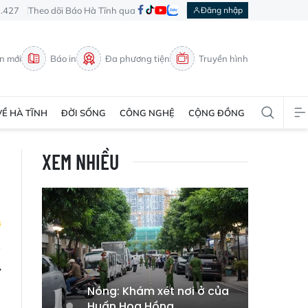
3.427
Theo dõi Báo Hà Tĩnh qua
Đăng nhập
in mới
Báo in
Đa phương tiện
Truyền hình
VỀ HÀ TĨNH
ĐỜI SỐNG
CÔNG NGHỆ
CỘNG ĐỒNG
XEM NHIỀU
ư
Nóng: Khám xét nơi ở của
Huấn Hoa Hồng