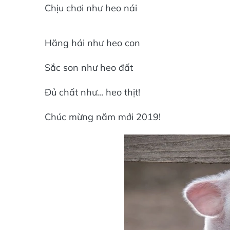
Chịu chơi như heo nái
Hăng hái như heo con
Sắc son như heo đất
Đủ chất như... heo thịt!
Chúc mừng năm mới 2019!