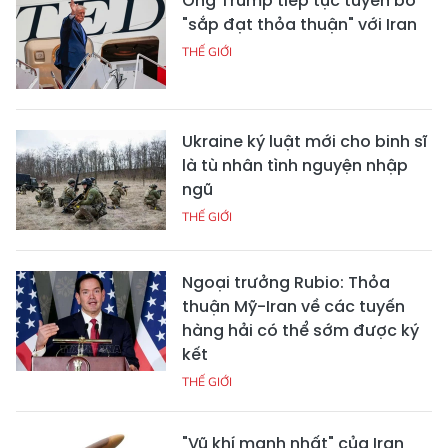
Ông Trump tiếp tục tuyên bố
"sắp đạt thỏa thuận" với Iran
THẾ GIỚI
Ukraine ký luật mới cho binh sĩ
là tù nhân tình nguyện nhập
ngũ
THẾ GIỚI
Ngoại trưởng Rubio: Thỏa
thuận Mỹ-Iran về các tuyến
hàng hải có thể sớm được ký
kết
THẾ GIỚI
"Vũ khí mạnh nhất" của Iran