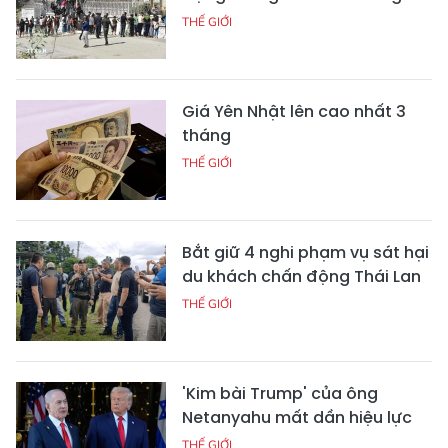
THẾ GIỚI
Giá Yên Nhật lên cao nhất 3
tháng
THẾ GIỚI
Bắt giữ 4 nghi phạm vụ sát hại
du khách chấn động Thái Lan
THẾ GIỚI
'Kim bài Trump' của ông
Netanyahu mất dần hiệu lực
THẾ GIỚI