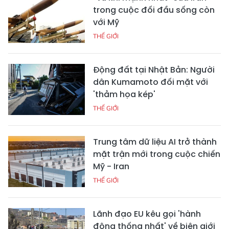
trong cuộc đối đầu sống còn
với Mỹ
THẾ GIỚI
Động đất tại Nhật Bản: Người
dân Kumamoto đối mặt với
'thảm họa kép'
THẾ GIỚI
Trung tâm dữ liệu AI trở thành
mặt trận mới trong cuộc chiến
Mỹ - Iran
THẾ GIỚI
Lãnh đạo EU kêu gọi 'hành
động thống nhất' về biên giới