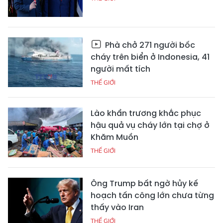
Phà chở 271 người bốc
cháy trên biển ở Indonesia, 41
người mất tích
THẾ GIỚI
Lào khẩn trương khắc phục
hậu quả vụ cháy lớn tại chợ ở
Khăm Muồn
THẾ GIỚI
Ông Trump bất ngờ hủy kế
hoạch tấn công lớn chưa từng
thấy vào Iran
THẾ GIỚI