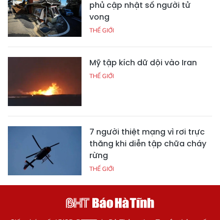
phủ cập nhật số người tử
vong
THẾ GIỚI
Mỹ tập kích dữ dội vào Iran
THẾ GIỚI
7 người thiệt mạng vì rơi trực
thăng khi diễn tập chữa cháy
rừng
THẾ GIỚI