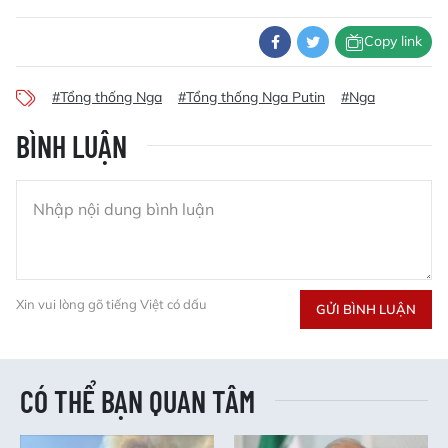
Copy link
#Tổng thống Nga
#Tổng thống Nga Putin
#Nga
BÌNH LUẬN
Xin vui lòng gõ tiếng Việt có dấu
GỬI BÌNH LUẬN
CÓ THỂ BẠN QUAN TÂM