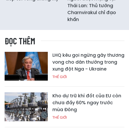
Thái Lan: Thủ tướng
Charnvirakul chỉ đạo
khẩn
ĐỌC THÊM
LHQ kêu gọi ngừng gây thương
vong cho dân thường trong
xung đột Nga - Ukraine
THẾ GIỚI
Kho dự trữ khí đốt của EU còn
chưa đầy 60% ngay trước
mùa Đông
THẾ GIỚI