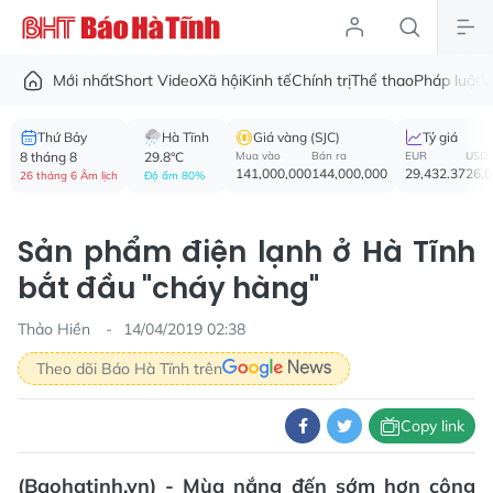
Mới nhất
Short Video
Xã hội
Kinh tế
Chính trị
Thể thao
Pháp luật
V
Thứ Bảy
Hà Tĩnh
Giá vàng (SJC)
Tỷ giá
8 tháng 8
29.8°C
Mua vào
Bán ra
EUR
USD
141,000,000
144,000,000
29,432.37
26,
26 tháng 6 Âm lịch
Độ ẩm 80%
Sản phẩm điện lạnh ở Hà Tĩnh
bắt đầu "cháy hàng"
Thảo Hiền
14/04/2019 02:38
Theo dõi Báo Hà Tĩnh trên
Copy link
(Baohatinh.vn) - Mùa nắng đến sớm hơn cộng