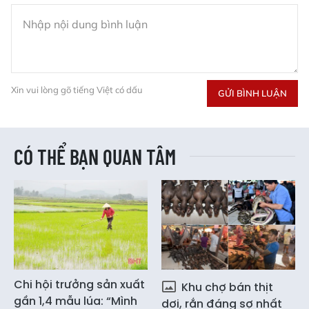
Xin vui lòng gõ tiếng Việt có dấu
GỬI BÌNH LUẬN
CÓ THỂ BẠN QUAN TÂM
Chi hội trưởng sản xuất
Khu chợ bán thịt
gần 1,4 mẫu lúa: “Mình
dơi, rắn đáng sợ nhất