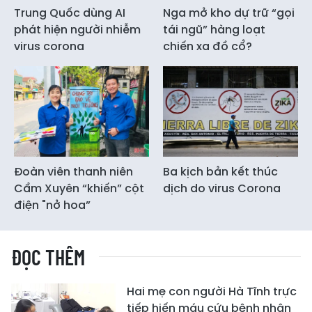
Trung Quốc dùng AI
Nga mở kho dự trữ “gọi
phát hiện người nhiễm
tái ngũ” hàng loạt
virus corona
chiến xa đồ cổ?
Đoàn viên thanh niên
Ba kịch bản kết thúc
Cẩm Xuyên “khiến” cột
dịch do virus Corona
điện "nở hoa”
ĐỌC THÊM
Hai mẹ con người Hà Tĩnh trực
tiếp hiến máu cứu bệnh nhân