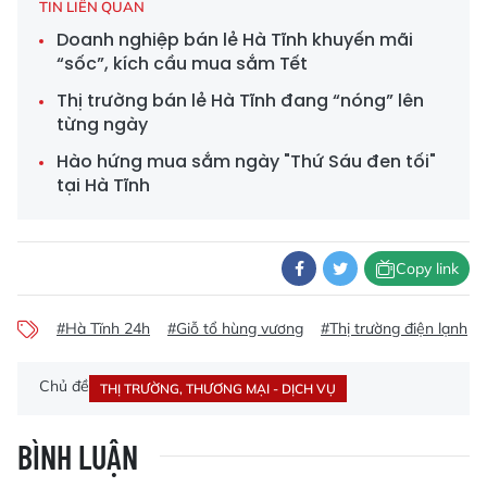
TIN LIÊN QUAN
Doanh nghiệp bán lẻ Hà Tĩnh khuyến mãi
“sốc”, kích cầu mua sắm Tết
Thị trường bán lẻ Hà Tĩnh đang “nóng” lên
từng ngày
Hào hứng mua sắm ngày "Thứ Sáu đen tối"
tại Hà Tĩnh
Copy link
#Hà Tĩnh 24h
#Giỗ tổ hùng vương
#Thị trường điện lạnh
Chủ đề
THỊ TRƯỜNG, THƯƠNG MẠI - DỊCH VỤ
BÌNH LUẬN