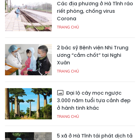
Các địa phương ở Hà Tĩnh ráo
riết phòng, chống virus
Corona
TRANG CHỦ
2 bác sỹ Bệnh viện Nhi Trung
ương “cắm chốt” tại Nghi
Xuân
TRANG CHỦ
Đại lộ cây mọc ngược
3.000 năm tuổi tựa cảnh đẹp
ở hành tinh khác
TRANG CHỦ
5 xã ở Hà Tĩnh tái phát dịch tả