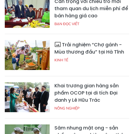
Cẩn trọng với chiêu trò mời
tham quan du lịch miễn phí để
bán hàng giá cao
BẠN ĐỌC VIẾT
Trải nghiệm “Chợ gánh -
Mùa thương đầu” tại Hà Tĩnh
KINH TẾ
Khai trương gian hàng sản
phẩm OCOP tại di tích Đại
danh y Lê Hữu Trác
NÔNG NGHIỆP
Sâm nhung mật ong - sản