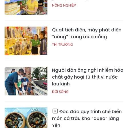
NÔNG NGHIỆP
Quạt tích điện, máy phát điện
“nóng” trong mùa nắng
THỊ TRƯỜNG
Người đàn ông nghi nhiễm hóa
chất gây hoại tử thịt vì nước
lau kính
ĐỜI SỐNG
Độc đáo quy trình chế biến
món cá tràu kho “queo” làng
Yên