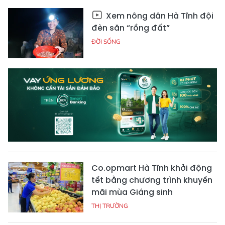
Xem nông dân Hà Tĩnh đội
đèn săn “rồng đất”
ĐỜI SỐNG
Co.opmart Hà Tĩnh khởi động
tết bằng chương trình khuyến
mãi mùa Giáng sinh
THỊ TRƯỜNG