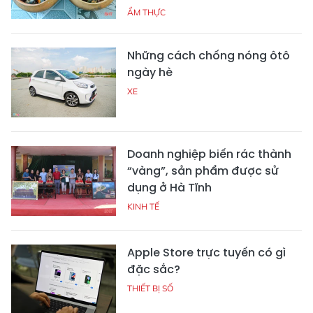
ẨM THỰC
Những cách chống nóng ôtô
ngày hè
XE
Doanh nghiệp biến rác thành
“vàng”, sản phẩm được sử
dụng ở Hà Tĩnh
KINH TẾ
Apple Store trực tuyến có gì
đặc sắc?
THIẾT BỊ SỐ