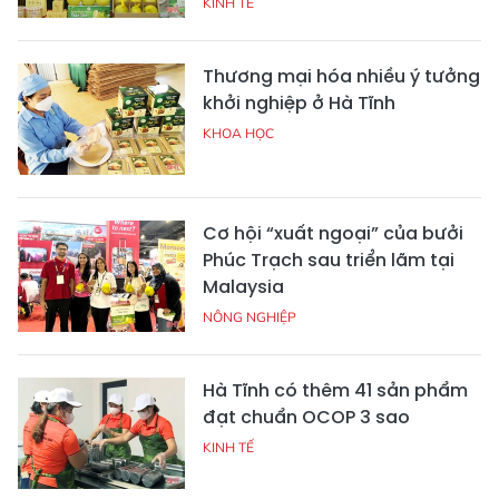
KINH TẾ
Thương mại hóa nhiều ý tưởng
khởi nghiệp ở Hà Tĩnh
KHOA HỌC
Cơ hội “xuất ngoại” của bưởi
Phúc Trạch sau triển lãm tại
Malaysia
NÔNG NGHIỆP
Hà Tĩnh có thêm 41 sản phẩm
đạt chuẩn OCOP 3 sao
KINH TẾ