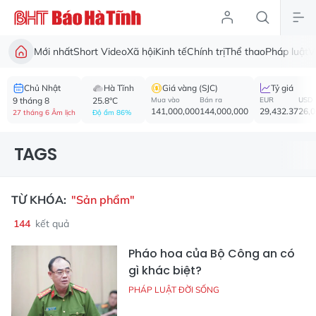
Mới nhất
Short Video
Xã hội
Kinh tế
Chính trị
Thể thao
Pháp luật
V
Chủ Nhật
Hà Tĩnh
Giá vàng (SJC)
Tỷ giá
9 tháng 8
25.8°C
Mua vào
Bán ra
EUR
USD
141,000,000
144,000,000
29,432.37
26,
27 tháng 6 Âm lịch
Độ ẩm 86%
TAGS
TỪ KHÓA:
"Sản phẩm"
144
kết quả
Pháo hoa của Bộ Công an có
gì khác biệt?
PHÁP LUẬT ĐỜI SỐNG