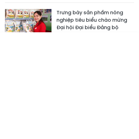
Trưng bày sản phẩm nông
nghiệp tiêu biểu chào mừng
Đại hội Đại biểu Đảng bộ
huyện Cẩm Xuyên
NÔNG NGHIỆP
Tin mới
Emagazine
Truyền hình
Podcast
Doanh nghiệp xuất nhập khẩu
thủy sản Hà Tĩnh đặt mục tiêu
doanh thu 131 tỷ đồng
KINH TẾ
Dùng kem chống nắng đúng
cách như thế nào?
LÀM ĐẸP