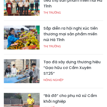
tiêu thụ sản phẩm miền núi Hà
Tĩnh
THỊ TRƯỜNG
Sắp diễn ra hội nghị xúc tiến
thương mại sản phẩm miền
núi Hà Tĩnh
THỊ TRƯỜNG
Tạo đà xây dựng thương hiệu
“Gạo hữu cơ Cẩm Xuyên
ST25”
NÔNG NGHIỆP
“Bà đỡ” cho phụ nữ xứ Cẩm
khởi nghiệp