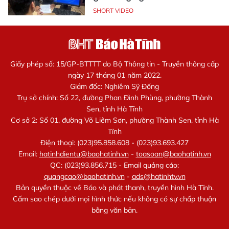
SHORT VIDEO
Giấy phép số: 15/GP-BTTTT do Bộ Thông tin - Truyền thông cấp
ngày 17 tháng 01 năm 2022.
Giám đốc: Nghiêm Sỹ Đống
Trụ sở chính: Số 22, đường Phan Đình Phùng, phường Thành
Sen, tỉnh Hà Tĩnh
Cơ sở 2: Số 01, đường Võ Liêm Sơn, phường Thành Sen, tỉnh Hà
Tĩnh
Điện thoại: (023)95.858.608 - (023)93.693.427
Email:
hatinhdientu@baohatinh.vn
-
toasoan@baohatinh.vn
QC: (023)93.856.715 - Email quảng cáo:
quangcao@baohatinh.vn
-
ads@hatinhtv.vn
Bản quyền thuộc về Báo và phát thanh, truyền hình Hà Tĩnh.
Cấm sao chép dưới mọi hình thức nếu không có sự chấp thuận
bằng văn bản.