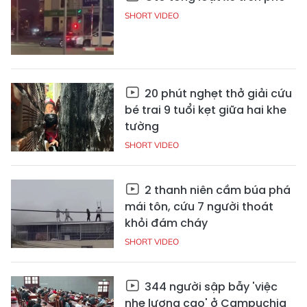
SHORT VIDEO
20 phút nghẹt thở giải cứu
bé trai 9 tuổi kẹt giữa hai khe
tường
SHORT VIDEO
2 thanh niên cầm búa phá
mái tôn, cứu 7 người thoát
khỏi đám cháy
SHORT VIDEO
344 người sập bẫy 'việc
nhẹ lương cao' ở Campuchia