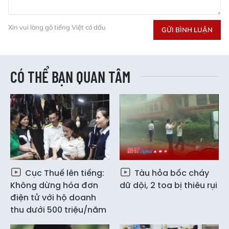
Xin vui lòng gõ tiếng Việt có dấu
GỬI BÌNH LUẬN
CÓ THỂ BẠN QUAN TÂM
Cục Thuế lên tiếng:
Tàu hỏa bốc cháy
Không dừng hóa đơn
dữ dội, 2 toa bị thiêu rụi
điện tử với hộ doanh
thu dưới 500 triệu/năm