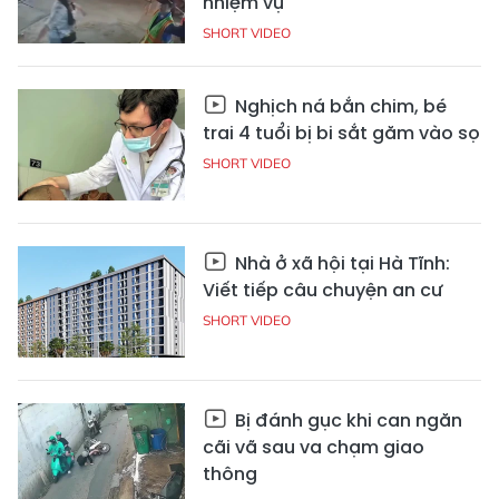
nhiệm vụ
SHORT VIDEO
Nghịch ná bắn chim, bé
trai 4 tuổi bị bi sắt găm vào sọ
SHORT VIDEO
Nhà ở xã hội tại Hà Tĩnh:
Viết tiếp câu chuyện an cư
SHORT VIDEO
Bị đánh gục khi can ngăn
cãi vã sau va chạm giao
thông