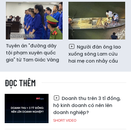
Tuyên án "đường dây
Người đàn ông lao
tội phạm xuyên quốc
xuống sông Lam cứu
gia" từ Tam Giác Vàng
hai mẹ con nhảy cầu
ĐỌC THÊM
Doanh thu trên 3 tỉ đồng,
hộ kinh doanh có nên lên
doanh nghiệp?
SHORT VIDEO