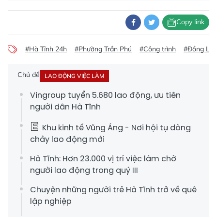
Copy link
#Hà Tĩnh 24h
#Phường Trần Phú
#Công trình
#Đồng Lộc
Chủ đề
LAO ĐỘNG VIỆC LÀM
Vingroup tuyển 5.680 lao động, ưu tiên
người dân Hà Tĩnh
Khu kinh tế Vũng Áng - Nơi hội tụ dòng
chảy lao động mới
Hà Tĩnh: Hơn 23.000 vị trí việc làm chờ
người lao động trong quý III
Chuyện những người trẻ Hà Tĩnh trở về quê
lập nghiệp