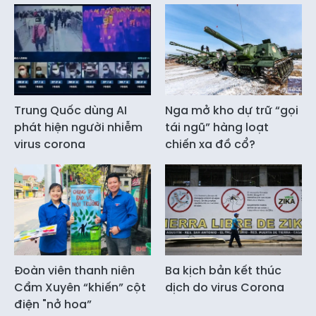
Trung Quốc dùng AI
Nga mở kho dự trữ “gọi
phát hiện người nhiễm
tái ngũ” hàng loạt
virus corona
chiến xa đồ cổ?
Đoàn viên thanh niên
Ba kịch bản kết thúc
Cẩm Xuyên “khiến” cột
dịch do virus Corona
điện "nở hoa”