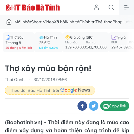
Mới nhất
Short Video
Xã hội
Kinh tế
Chính trị
Thể thao
Pháp luật
V
Thứ Sáu
Hà Tĩnh
Giá vàng (SJC)
Tỷ giá
7 tháng 8
25.6°C
Mua vào
Bán ra
EUR
USD
139,700,000
142,700,000
29,457.39
26,
25 tháng 6 Âm lịch
Độ ẩm 92.9%
Thợ xây mùa bận rộn!
Thái Oanh
30/10/2018 08:56
Theo dõi Báo Hà Tĩnh trên
Copy link
(Baohatinh.vn) - Thời điểm này đang là mùa cao
điểm xây dựng và hoàn thiện công trình để kịp