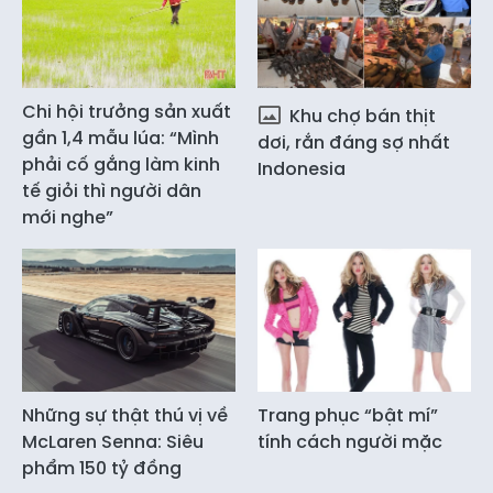
Chi hội trưởng sản xuất
Khu chợ bán thịt
gần 1,4 mẫu lúa: “Mình
dơi, rắn đáng sợ nhất
phải cố gắng làm kinh
Indonesia
tế giỏi thì người dân
mới nghe”
Những sự thật thú vị về
Trang phục “bật mí”
McLaren Senna: Siêu
tính cách người mặc
phẩm 150 tỷ đồng