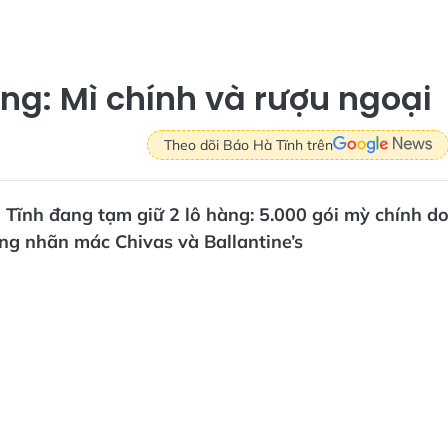
àng: Mì chính và rượu ngoại
Theo dõi Báo Hà Tĩnh trên
 Tĩnh đang tạm giữ 2 lô hàng: 5.000 gói mỳ chính d
ng nhãn mác Chivas và Ballantine’s