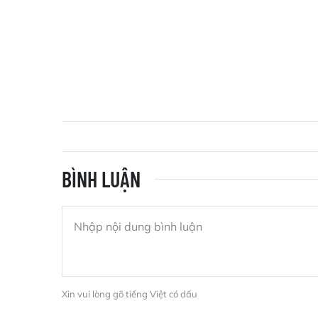
BÌNH LUẬN
Xin vui lòng gõ tiếng Việt có dấu