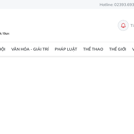
Hotline: 02393.69
T
HỘI
VĂN HÓA - GIẢI TRÍ
PHÁP LUẬT
THỂ THAO
THẾ GIỚI