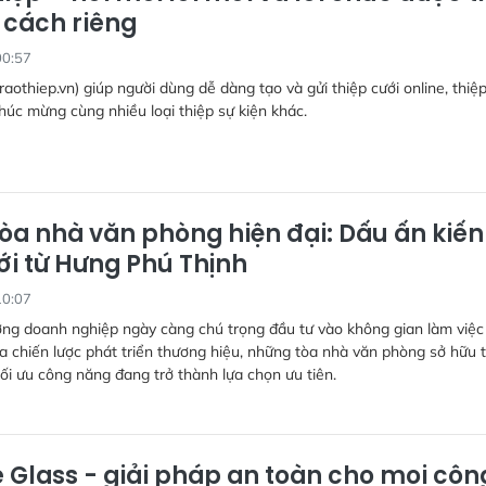
 cách riêng
00:57
raothiep.vn) giúp người dùng dễ dàng tạo và gửi thiệp cưới online, thiệp
chúc mừng cùng nhiều loại thiệp sự kiện khác.
tòa nhà văn phòng hiện đại: Dấu ấn kiến
ới từ Hưng Phú Thịnh
10:07
ớng doanh nghiệp ngày càng chú trọng đầu tư vào không gian làm việc
 chiến lược phát triển thương hiệu, những tòa nhà văn phòng sở hữu t
 tối ưu công năng đang trở thành lựa chọn ưu tiên.
e Glass - giải pháp an toàn cho mọi côn