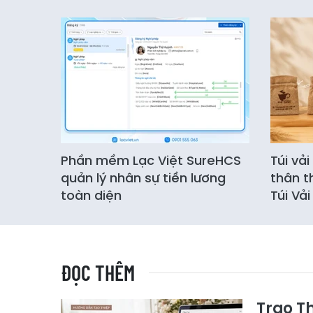
Phần mềm Lạc Việt SureHCS
Túi vả
quản lý nhân sự tiền lương
thân t
toàn diện
Túi Vả
ĐỌC THÊM
Trao Th