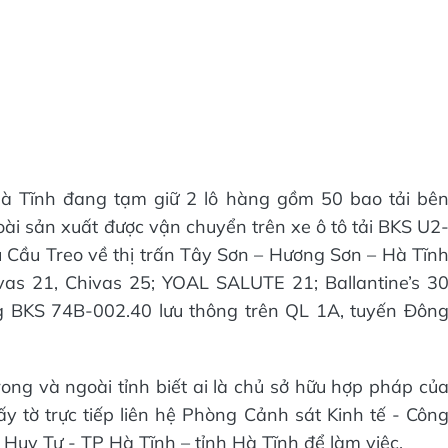
Hà Tĩnh đang tạm giữ 2 lô hàng gồm 50 bao tải bê
ài sản xuất được vận chuyển trên xe ô tô tải BKS U2
Cầu Treo về thị trấn Tây Sơn – Hương Sơn – Hà Tĩn
s 21, Chivas 25; YOAL SALUTE 21; Ballantine’s 3
g BKS 74B-002.40 lưu thông trên QL 1A, tuyến Đôn
ong và ngoài tỉnh biết ai là chủ sở hữu hợp pháp củ
y tờ trực tiếp liên hệ Phòng Cảnh sát Kinh tế - Côn
Huy Tự - TP Hà Tĩnh – tỉnh Hà Tĩnh để làm việc.