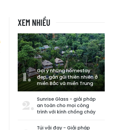
XEM NHIỀU
o
Gợi ý những homestay
đẹp, gần gũi thiên nhiên ở
miền Bắc và miền Trung
Sunrise Glass - giải pháp
an toàn cho mọi công
trình với kính chống cháy
Túi vải đay - Giải pháp