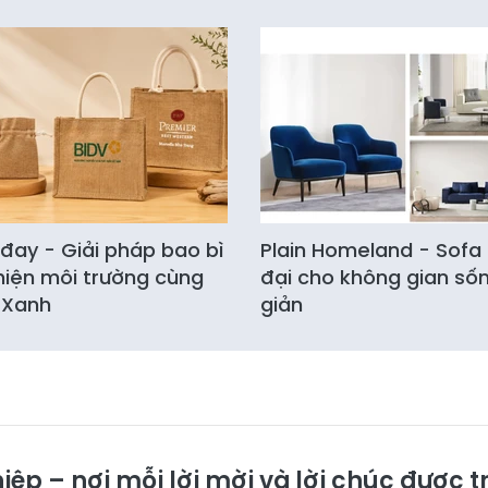
i đay - Giải pháp bao bì
Plain Homeland - Sofa 
hiện môi trường cùng
đại cho không gian sốn
i Xanh
giản
iệp – nơi mỗi lời mời và lời chúc được t