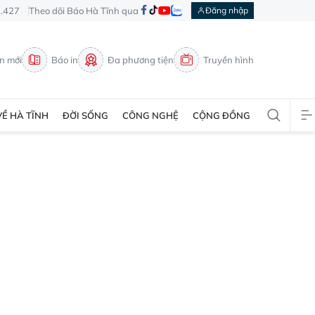
3.427
Theo dõi Báo Hà Tĩnh qua
Đăng nhập
in mới
Báo in
Đa phương tiện
Truyền hình
VỀ HÀ TĨNH
ĐỜI SỐNG
CÔNG NGHỆ
CỘNG ĐỒNG