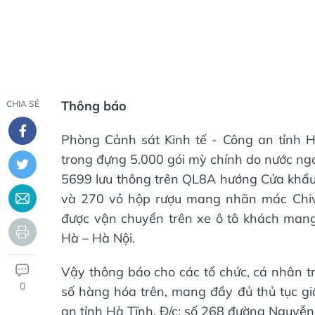
Thông báo
CHIA SẺ
Phòng Cảnh sát Kinh tế - Công an tỉnh 
trong đựng 5.000 gói mỳ chính do nước ngo
5699 lưu thông trên QL8A hướng Cửa khẩu 
và 270 vỏ hộp rượu mang nhãn mác Chiva
được vận chuyển trên xe ô tô khách man
Hà – Hà Nội.
Vậy thông báo cho các tổ chức, cá nhân tr
0
số hàng hóa trên, mang đầy đủ thủ tục giấ
an tỉnh Hà Tĩnh, Đ/c: số 268 đường Nguyễn 