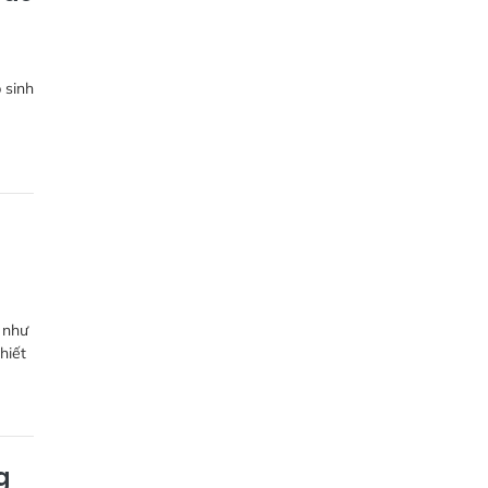
 sinh
 như
hiết
g