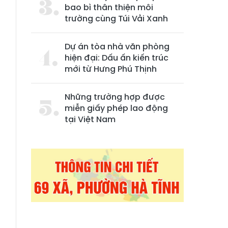
bao bì thân thiện môi
trường cùng Túi Vải Xanh
Dự án tòa nhà văn phòng
hiện đại: Dấu ấn kiến trúc
mới từ Hưng Phú Thịnh
Những trường hợp được
n
miễn giấy phép lao động
-
tại Việt Nam
h
0
g
a
g