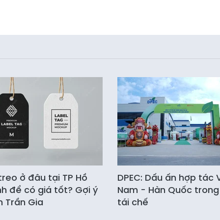
 treo ở đâu tại TP Hồ
DPEC: Dấu ấn hợp tác V
nh để có giá tốt? Gợi ý
Nam - Hàn Quốc trong
ấn Trần Gia
tái chế