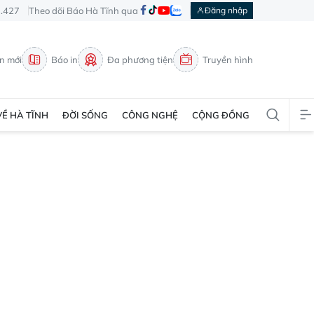
3.427
Theo dõi Báo Hà Tĩnh qua
Đăng nhập
in mới
Báo in
Đa phương tiện
Truyền hình
VỀ HÀ TĨNH
ĐỜI SỐNG
CÔNG NGHỆ
CỘNG ĐỒNG