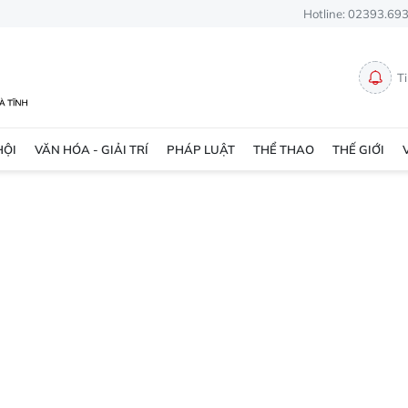
Hotline: 02393.69
T
HỘI
VĂN HÓA - GIẢI TRÍ
PHÁP LUẬT
THỂ THAO
THẾ GIỚI