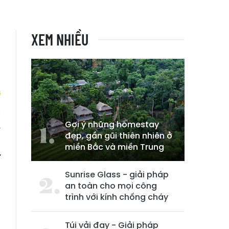
XEM NHIỀU
Gợi ý những homestay
ỹ
đẹp, gần gũi thiên nhiên ở
n
miền Bắc và miền Trung
ự
Sunrise Glass - giải pháp
an toàn cho mọi công
trình với kính chống cháy
Túi vải đay - Giải pháp