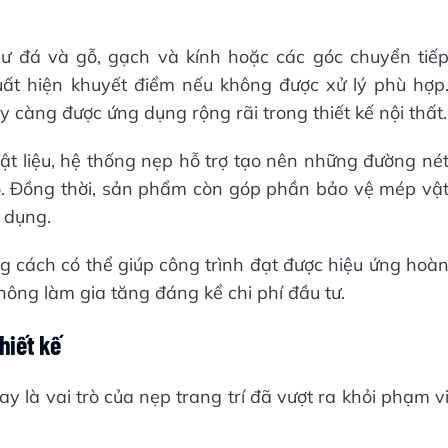
như đá và gỗ, gạch và kính hoặc các góc chuyển tiế
uất hiện khuyết điểm nếu không được xử lý phù hợp
ày càng được ứng dụng rộng rãi trong thiết kế nội thất.
vật liệu, hệ thống nẹp hỗ trợ tạo nên những đường né
o. Đồng thời, sản phẩm còn góp phần bảo vệ mép vậ
ử dụng.
ng cách có thể giúp công trình đạt được hiệu ứng hoà
ông làm gia tăng đáng kể chi phí đầu tư.
hiết kế
y là vai trò của nẹp trang trí đã vượt ra khỏi phạm v