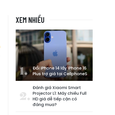
XEM NHIỀU
à
Đổi iPhone 14 lấy iPhone 16
n
Plus trợ giá tại CellphoneS
Đánh giá Xiaomi Smart
Projector L1: Máy chiếu Full
HD giá dễ tiếp cận có
đáng mua?