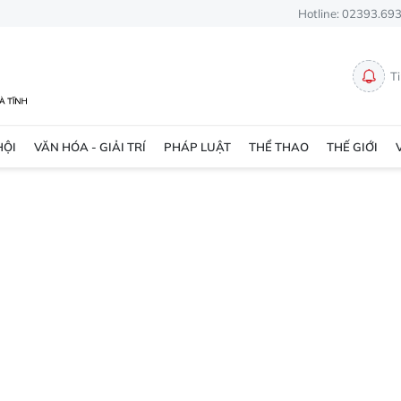
Hotline: 02393.69
T
HỘI
VĂN HÓA - GIẢI TRÍ
PHÁP LUẬT
THỂ THAO
THẾ GIỚI