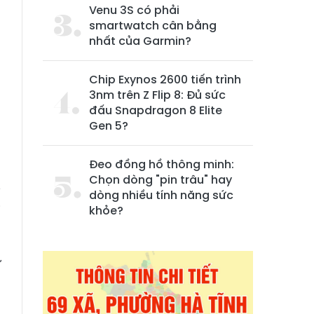
Venu 3S có phải
smartwatch cân bằng
nhất của Garmin?
Chip Exynos 2600 tiến trình
3nm trên Z Flip 8: Đủ sức
đấu Snapdragon 8 Elite
Gen 5?
Đeo đồng hồ thông minh:
Chọn dòng "pin trâu" hay
y
dòng nhiều tính năng sức
i
khỏe?
ử
.
à