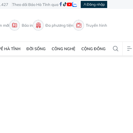
3.427
Theo dõi Báo Hà Tĩnh qua
Đăng nhập
in mới
Báo in
Đa phương tiện
Truyền hình
VỀ HÀ TĨNH
ĐỜI SỐNG
CÔNG NGHỆ
CỘNG ĐỒNG