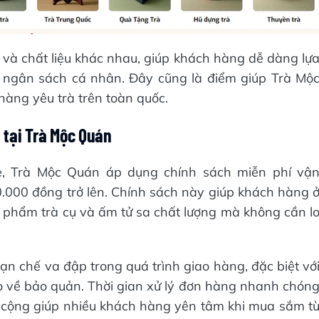
và chất liệu khác nhau, giúp khách hàng dễ dàng lự
c ngân sách cá nhân. Đây cũng là điểm giúp Trà Mộ
hàng yêu trà trên toàn quốc.
 tại Trà Mộc Quán
e, Trà Mộc Quán áp dụng chính sách miễn phí vậ
.000 đồng trở lên. Chính sách này giúp khách hàng 
n phẩm trà cụ và ấm tử sa chất lượng mà không cần l
 chế va đập trong quá trình giao hàng, đặc biệt vớ
o về bảo quản. Thời gian xử lý đơn hàng nhanh chón
m cộng giúp nhiều khách hàng yên tâm khi mua sắm t