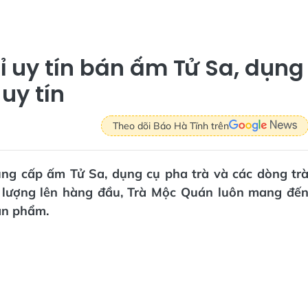
ỉ uy tín bán ấm Tử Sa, dụng
uy tín
Theo dõi Báo Hà Tĩnh trên
ung cấp ấm Tử Sa, dụng cụ pha trà và các dòng tr
ất lượng lên hàng đầu, Trà Mộc Quán luôn mang đế
ản phẩm.