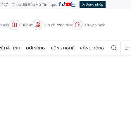
3.427
Theo dõi Báo Hà Tĩnh qua
Đăng nhập
in mới
Báo in
Đa phương tiện
Truyền hình
VỀ HÀ TĨNH
ĐỜI SỐNG
CÔNG NGHỆ
CỘNG ĐỒNG