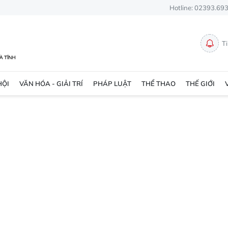
Hotline: 02393.69
T
HỘI
VĂN HÓA - GIẢI TRÍ
PHÁP LUẬT
THỂ THAO
THẾ GIỚI