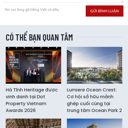
Xin vui lòng gõ tiếng Việt có dấu
GỬI BÌNH LUẬN
CÓ THỂ BẠN QUAN TÂM
Hà Tĩnh Heritage được
Lumiere Ocean Crest:
vinh danh tại Dot
Cơ hội sở hữu mảnh
Property Vietnam
ghép cuối cùng tại
Awards 2026
trung tâm Ocean Park 2