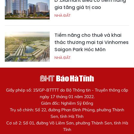
D’.Diamant Bleu có tiềm năng
gia tăng giá trị cao
NHÀ ĐẤT
Tiềm năng cho thuê và khai
thác thương mại tại Vinhomes
Saigon Park Hóc Môn
NHÀ ĐẤT
Giấy phép số: 15/GP-BTTTT do Bộ Thông tin - Truyền thông cấp
ngày 17 tháng 01 năm 2022.
Giám đốc: Nghiêm Sỹ Đống
Trụ sở chính: Số 22, đường Phan Đình Phùng, phường Thành
Sen, tỉnh Hà Tĩnh
Cơ sở 2: Số 01, đường Võ Liêm Sơn, phường Thành Sen, tỉnh Hà
Tĩnh