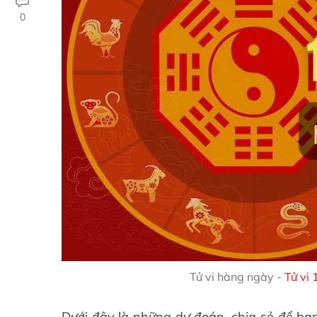
0
Tử vi hàng ngày -
Tử vi
Dưới đây là những dự đoán, chia sẻ để bạ