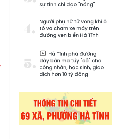
sự tỉnh chỉ đạo "nóng"
Người phụ nữ tử vong khi ô
tô va chạm xe máy trên
đường ven biển Hà Tĩnh
Hà Tĩnh phá đường
dây bán ma túy "cỏ" cho
ử
công nhân, học sinh, giao
dịch hơn 10 tỷ đồng