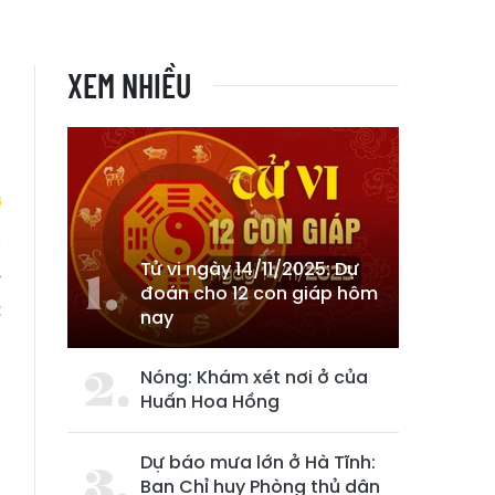
XEM NHIỀU
Tử vi ngày 14/11/2025: Dự
y
đoán cho 12 con giáp hôm
c
nay
Nóng: Khám xét nơi ở của
Huấn Hoa Hồng
Dự báo mưa lớn ở Hà Tĩnh:
Ban Chỉ huy Phòng thủ dân