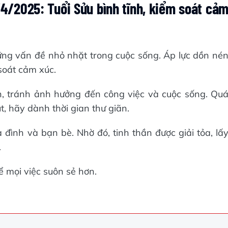
/2025: Tuổi Sửu bình tĩnh, kiểm soát cả
ững vấn đề nhỏ nhặt trong cuộc sống. Áp lực dồn né
soát cảm xúc.
, tránh ảnh hưởng đến công việc và cuộc sống. Qu
t, hãy dành thời gian thư giãn.
đình và bạn bè. Nhờ đó, tinh thần được giải tỏa, lấ
.
ể mọi việc suôn sẻ hơn.