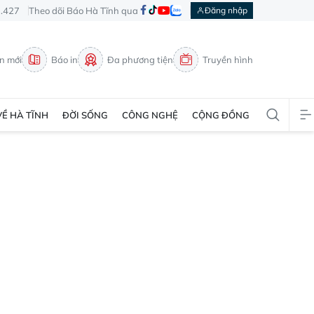
3.427
Theo dõi Báo Hà Tĩnh qua
Đăng nhập
in mới
Báo in
Đa phương tiện
Truyền hình
VỀ HÀ TĨNH
ĐỜI SỐNG
CÔNG NGHỆ
CỘNG ĐỒNG