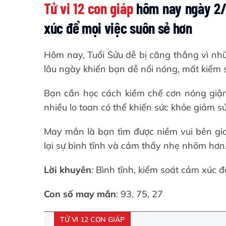
Tử vi 12 con giáp
hôm nay ngày 2/4
xúc để mọi việc suôn sẻ hơn
Hôm nay, Tuổi Sửu dễ bị căng thẳng vì nh
lâu ngày khiến bạn dễ nổi nóng, mất kiểm 
Bạn cần học cách kiềm chế cơn nóng giận
nhiều lo toan có thể khiến sức khỏe giảm sú
May mắn là bạn tìm được niềm vui bên gia 
lại sự bình tĩnh và cảm thấy nhẹ nhõm hơn
Lời khuyên
: Bình tĩnh, kiểm soát cảm xúc đ
Con số may mắn
: 93, 75, 27
TỬ VI 12 CON GIÁP