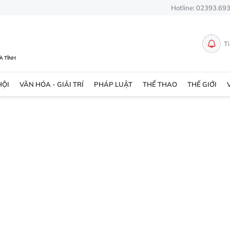
Hotline: 02393.69
T
HỘI
VĂN HÓA - GIẢI TRÍ
PHÁP LUẬT
THỂ THAO
THẾ GIỚI