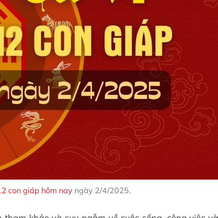
 12 con giáp hôm nay
ngày 2/4/2025.
n tham khảo và suy ngẫm về cuộc sống, công việc v