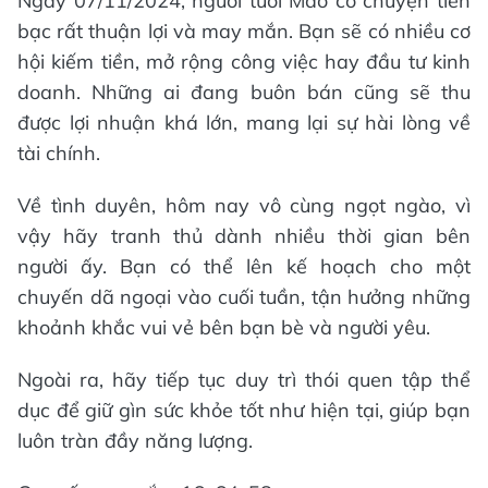
Ngày 07/11/2024, người tuổi Mão có chuyện tiền
bạc rất thuận lợi và may mắn. Bạn sẽ có nhiều cơ
hội kiếm tiền, mở rộng công việc hay đầu tư kinh
doanh. Những ai đang buôn bán cũng sẽ thu
được lợi nhuận khá lớn, mang lại sự hài lòng về
tài chính.
Về tình duyên, hôm nay vô cùng ngọt ngào, vì
vậy hãy tranh thủ dành nhiều thời gian bên
người ấy. Bạn có thể lên kế hoạch cho một
chuyến dã ngoại vào cuối tuần, tận hưởng những
khoảnh khắc vui vẻ bên bạn bè và người yêu.
Ngoài ra, hãy tiếp tục duy trì thói quen tập thể
dục để giữ gìn sức khỏe tốt như hiện tại, giúp bạn
luôn tràn đầy năng lượng.