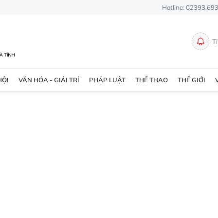
Hotline: 02393.69
T
HỘI
VĂN HÓA - GIẢI TRÍ
PHÁP LUẬT
THỂ THAO
THẾ GIỚI