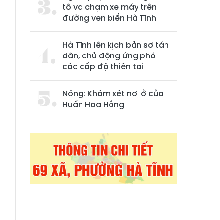
tô va chạm xe máy trên
đường ven biển Hà Tĩnh
Hà Tĩnh lên kịch bản sơ tán
dân, chủ động ứng phó
các cấp độ thiên tai
Nóng: Khám xét nơi ở của
Huấn Hoa Hồng
n
u
-
à