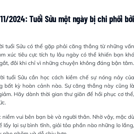
1/2024: Tuổi Sửu một ngày bị chi phối bở
ời tuổi Sửu có thể gặp phải căng thẳng từ những vấ
m xúc tiêu cực tích tụ lâu ngày có thể khiến bạn kh
 gắt, đôi khi chỉ vì những chuyện không đáng bận tâm.
ời tuổi Sửu cần học cách kiềm chế sự nóng nảy củ
ong bất kỳ hoàn cảnh nào. Sự căng thẳng này cũng l
ảm. Hãy dành thời gian thư giãn để hồi phục cơ thể
ức.
c niềm vui bên bạn bè và người thân. Nhờ vậy, mặc d
lấy lại sự bình tĩnh, giải tỏa phần nào những lo lắng
y nhẹ nhõm và dễ chịu hơn.