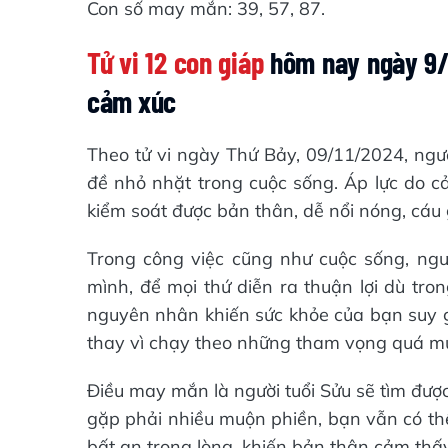
Con số may mắn: 39, 57, 87.
Tử vi 12 con giáp
hôm nay ngày 9/1
cảm xúc
Theo tử vi ngày Thứ Bảy, 09/11/2024, ngư
đề nhỏ nhặt trong cuộc sống. Áp lực do cả
kiểm soát được bản thân, dễ nổi nóng, cáu
Trong công việc cũng như cuộc sống, ngư
mình, để mọi thứ diễn ra thuận lợi dù tr
nguyên nhân khiến sức khỏe của bạn suy gi
thay vì chạy theo những tham vọng quá m
Điều may mắn là người tuổi Sửu sẽ tìm đượ
gặp phải nhiều muộn phiền, bạn vẫn có thể 
bất an trong lòng, khiến bản thân cảm thấ