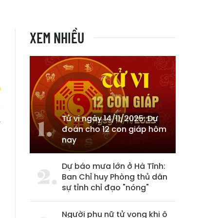
XEM NHIỀU
Tử vi ngày 14/11/2025: Dự
y
đoán cho 12 con giáp hôm
n
nay
Dự báo mưa lớn ở Hà Tĩnh:
Ban Chỉ huy Phòng thủ dân
sự tỉnh chỉ đạo "nóng"
Người phụ nữ tử vong khi ô