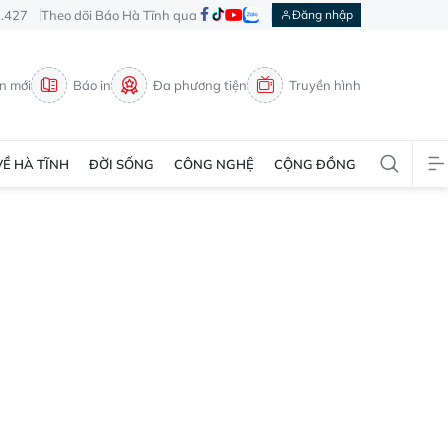
3.427
Theo dõi Báo Hà Tĩnh qua
Đăng nhập
in mới
Báo in
Đa phương tiện
Truyền hình
VỀ HÀ TĨNH
ĐỜI SỐNG
CÔNG NGHỆ
CỘNG ĐỒNG