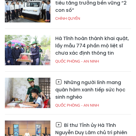
tiêu tăng trưởng bền vững “2
con số”
CHÍNH QUYỀN
Hà Tĩnh hoàn thành khai quật,
lấy mẫu 774 phần mộ liệt sĩ
chưa xác định thông tin
QUỐC PHÒNG - AN NINH
Những người lính mang
quân hàm xanh tiếp sức học
sinh nghèo
QUỐC PHÒNG - AN NINH
Bí thư Tỉnh ủy Hà Tĩnh
Nguyễn Duy Lâm chủ trì phiên