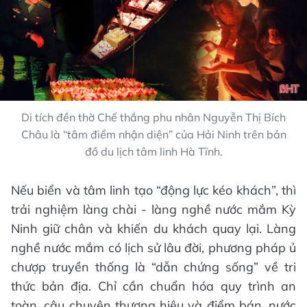
Di tích đền thờ Chế thắng phu nhân Nguyễn Thị Bích
Châu là “tâm điểm nhận diện” của Hải Ninh trên bản
đồ du lịch tâm linh Hà Tĩnh.
Nếu biển và tâm linh tạo “động lực kéo khách”, thì
trải nghiệm làng chài - làng nghề nước mắm Kỳ
Ninh giữ chân và khiến du khách quay lại. Làng
nghề nước mắm có lịch sử lâu đời, phương pháp ủ
chượp truyền thống là “dẫn chứng sống” về tri
thức bản địa.
Chỉ cần chuẩn hóa quy trình an
toàn, câu chuyện thương hiệu và điểm bán, nước