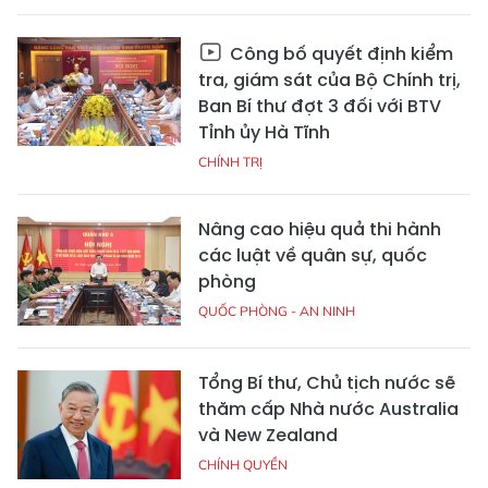
Công bố quyết định kiểm
tra, giám sát của Bộ Chính trị,
Ban Bí thư đợt 3 đối với BTV
Tỉnh ủy Hà Tĩnh
CHÍNH TRỊ
Nâng cao hiệu quả thi hành
các luật về quân sự, quốc
phòng
QUỐC PHÒNG - AN NINH
Tổng Bí thư, Chủ tịch nước sẽ
thăm cấp Nhà nước Australia
và New Zealand
CHÍNH QUYỀN