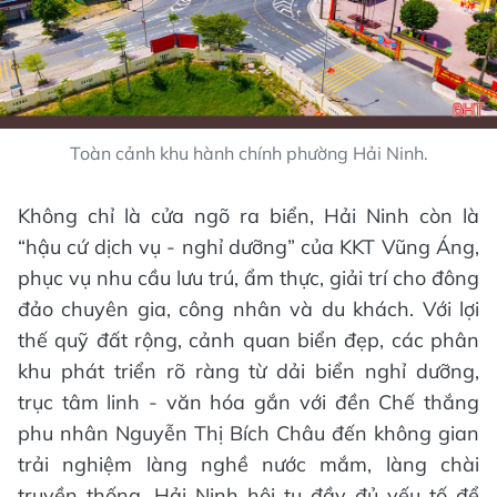
Toàn cảnh khu hành chính phường Hải Ninh.
Không chỉ là cửa ngõ ra biển, Hải Ninh còn là
“hậu cứ dịch vụ - nghỉ dưỡng” của KKT Vũng Áng,
phục vụ nhu cầu lưu trú, ẩm thực, giải trí cho đông
đảo chuyên gia, công nhân và du khách. Với lợi
thế quỹ đất rộng, cảnh quan biển đẹp, các phân
khu phát triển rõ ràng từ dải biển nghỉ dưỡng,
trục tâm linh - văn hóa gắn với đền Chế thắng
phu nhân Nguyễn Thị Bích Châu đến không gian
trải nghiệm làng nghề nước mắm, làng chài
truyền thống, Hải Ninh hội tụ đầy đủ yếu tố để