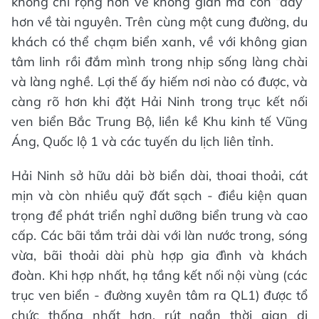
không chỉ rộng hơn về không gian mà còn “dày”
hơn về tài nguyên. Trên cùng một cung đường, du
khách có thể chạm biển xanh, về với không gian
tâm linh rồi đắm mình trong nhịp sống làng chài
và làng nghề. Lợi thế ấy hiếm nơi nào có được, và
càng rõ hơn khi đặt Hải Ninh trong trục kết nối
ven biển Bắc Trung Bộ, liền kề Khu kinh tế Vũng
Áng, Quốc lộ 1 và các tuyến du lịch liên tỉnh.
Hải Ninh sở hữu dải bờ biển dài, thoai thoải, cát
mịn và còn nhiều quỹ đất sạch - điều kiện quan
trọng để phát triển nghỉ dưỡng biển trung và cao
cấp. Các bãi tắm trải dài với làn nước trong, sóng
vừa, bãi thoải dài phù hợp gia đình và khách
đoàn. Khi hợp nhất, hạ tầng kết nối nội vùng (các
trục ven biển - đường xuyên tâm ra QL1) được tổ
chức thống nhất hơn, rút ngắn thời gian di