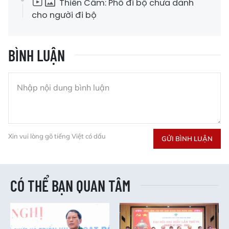
Thiên Cầm: Phố đi bộ chưa dành
cho người đi bộ
BÌNH LUẬN
Xin vui lòng gõ tiếng Việt có dấu
GỬI BÌNH LUẬN
CÓ THỂ BẠN QUAN TÂM