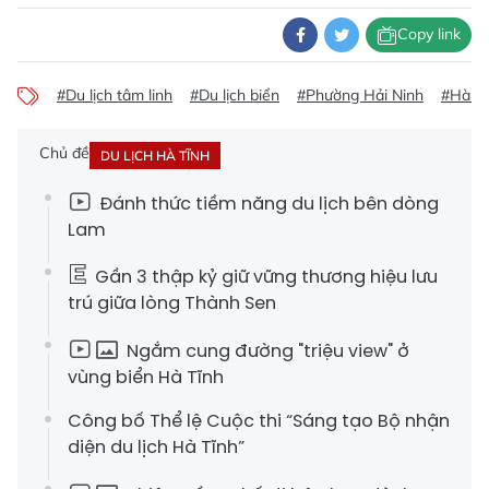
Copy link
#Du lịch tâm linh
#Du lịch biển
#Phường Hải Ninh
#Hà Tĩ
Chủ đề
DU LỊCH HÀ TĨNH
Đánh thức tiềm năng du lịch bên dòng
Lam
Gần 3 thập kỷ giữ vững thương hiệu lưu
trú giữa lòng Thành Sen
Ngắm cung đường "triệu view" ở
vùng biển Hà Tĩnh
Công bố Thể lệ Cuộc thi “Sáng tạo Bộ nhận
diện du lịch Hà Tĩnh”