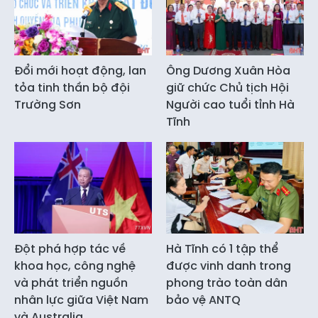
Đổi mới hoạt động, lan
Ông Dương Xuân Hòa
tỏa tinh thần bộ đội
giữ chức Chủ tịch Hội
Trường Sơn
Người cao tuổi tỉnh Hà
Tĩnh
Đột phá hợp tác về
Hà Tĩnh có 1 tập thể
khoa học, công nghệ
được vinh danh trong
và phát triển nguồn
phong trào toàn dân
nhân lực giữa Việt Nam
bảo vệ ANTQ
và Australia