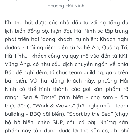
phường Hải Ninh.
Khi thu hút được các nhà đầu tư với hạ tầng du
lịch biển đồng bộ, hiện đại, Hải Ninh sẽ tập trung
phát triển hai “dòng khách” tự nhiên: Khách nghỉ
dưỡng - trải nghiệm biển từ Nghệ An, Quảng Trị,
Hà Tĩnh...; khách công vụ quy mô vừa đến từ KKT
Vũng Áng, có nhu cầu dịch chuyển ngắn về phía
Bắc để nghỉ đêm, tổ chức team building, gala trên
bãi biển. Với hai dòng khách này, phường Hải
Ninh có thể hình thành các gói sản phẩm rõ
ràng: “Sea & Taste” (tắm biển - chợ sớm - ẩm
thực đêm), “Work & Waves” (hội nghị nhỏ - team
building - BBQ bãi biển), “Sport by the Sea” (chạy
bộ bờ biển, chèo SUP, câu cá bờ). Những sản
phẩm này tận dụng được lợi thế sẵn có, chi phí