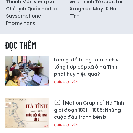
Thanh Mẫn viếng cố
vệ an ninh Tổ quốc tại
Chủ tịch Quốc hội Lào
Xí nghiệp May 10 Hà
Saysomphone
Tĩnh
Phomvihane
ĐỌC THÊM
Làm gì để trung tâm dịch vụ
tổng hợp cấp xã ở Hà Tĩnh
phát huy hiệu quả?
CHÍNH QUYỀN
[Motion Graphic] Hà Tĩnh
giai đoạn 1831 - 1885: Những
cuộc đấu tranh bền bỉ
CHÍNH QUYỀN