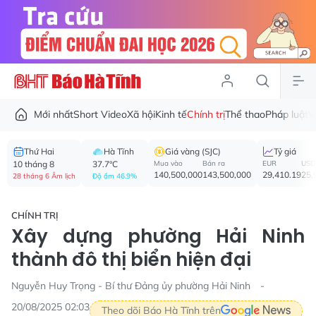
Mới nhất
Short Video
Xã hội
Kinh tế
Chính trị
Thể thao
Pháp luật
V
Thứ Hai
Hà Tĩnh
Giá vàng (SJC)
Tỷ giá
10 tháng 8
37.7°C
Mua vào
Bán ra
EUR
USD
140,500,000
143,500,000
29,410.19
25,
28 tháng 6 Âm lịch
Độ ẩm 46.9%
CHÍNH TRỊ
Xây dựng phường Hải Ninh
thành đô thị biển hiện đại
Nguyễn Huy Trọng - Bí thư Đảng ủy phường Hải Ninh
20/08/2025 02:03
Theo dõi Báo Hà Tĩnh trên