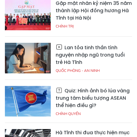
Gặp mặt nhân kỷ niệm 35 năm
thành lập Hội đồng hương Hà
Tĩnh tại Hà Nội
CHÍNH TRỊ
Lan tỏa tinh thần tình
nguyện nhập ngũ trong tuổi
trẻ Hà Tĩnh
QUỐC PHÒNG - AN NINH
Quiz: Hình ảnh bó lúa vàng
trung tâm biểu tượng ASEAN
thể hiện điều gì?
CHÍNH QUYỀN
Hà Tĩnh thi đua thực hiện mục