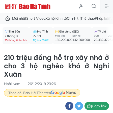
Mới nhất
Short Video
Xã hội
Kinh tế
Chính trị
Thể thao
Pháp luật
V
Thứ Sáu
Hà Tĩnh
Giá vàng (SJC)
Tỷ giá
7 tháng 8
27.5°C
Mua vào
Bán ra
EUR
USD
139,200,000
142,200,000
29,432.37
26,
25 tháng 6 Âm lịch
Độ ẩm 89.6%
210 triệu đồng hỗ trợ xây nhà ở
cho 3 hộ nghèo khó ở Nghi
Xuân
Hoài Nam
26/12/2019 23:26
Theo dõi Báo Hà Tĩnh trên
Copy link