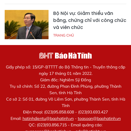
Bộ Nội vụ: Giảm thiểu văn
bằng, chứng chỉ với công chức
và viên chức
TRANG CHỦ
Giấy phép số: 15/GP-BTTTT do Bộ Thông tin - Truyền thông cấp
ngày 17 tháng 01 năm 2022.
Giám đốc: Nghiêm Sỹ Đống
Trụ sở chính: Số 22, đường Phan Đình Phùng, phường Thành
Sen, tỉnh Hà Tĩnh
Cơ sở 2: Số 01, đường Võ Liêm Sơn, phường Thành Sen, tỉnh Hà
Tĩnh
Điện thoại: (023)95.858.608 - (023)93.693.427
Email:
hatinhdientu@baohatinh.vn
-
toasoan@baohatinh.vn
QC: (023)93.856.715 - Email quảng cáo: