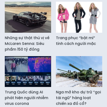
Những sự thật thú vị về
Trang phục “bật mí”
McLaren Senna: Siêu
tính cách người mặc
phẩm 150 tỷ đồng
Trung Quốc dùng AI
Nga mở kho dự trữ “gọi
phát hiện người nhiễm
tái ngũ” hàng loạt
virus corona
chiến xa đồ cổ?