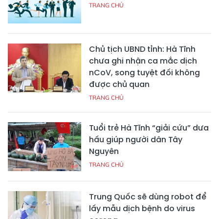
TRANG CHỦ
Chủ tịch UBND tỉnh: Hà Tĩnh
chưa ghi nhận ca mắc dịch
nCoV, song tuyệt đối không
được chủ quan
TRANG CHỦ
Tuổi trẻ Hà Tĩnh “giải cứu” dưa
hấu giúp người dân Tây
Nguyên
TRANG CHỦ
Trung Quốc sẽ dùng robot để
lấy mẫu dịch bệnh do virus