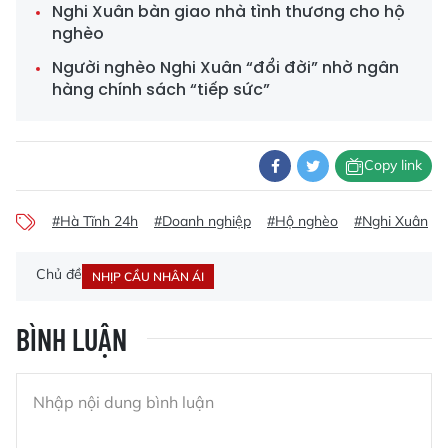
Nghi Xuân bàn giao nhà tình thương cho hộ
nghèo
Người nghèo Nghi Xuân “đổi đời” nhờ ngân
hàng chính sách “tiếp sức”
Copy link
#Hà Tĩnh 24h
#Doanh nghiệp
#Hộ nghèo
#Nghi Xuân
Chủ đề
NHỊP CẦU NHÂN ÁI
BÌNH LUẬN