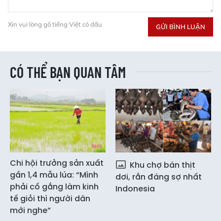
Xin vui lòng gõ tiếng Việt có dấu
GỬI BÌNH LUẬN
CÓ THỂ BẠN QUAN TÂM
Chi hội trưởng sản xuất
Khu chợ bán thịt
gần 1,4 mẫu lúa: “Mình
dơi, rắn đáng sợ nhất
phải cố gắng làm kinh
Indonesia
tế giỏi thì người dân
mới nghe”