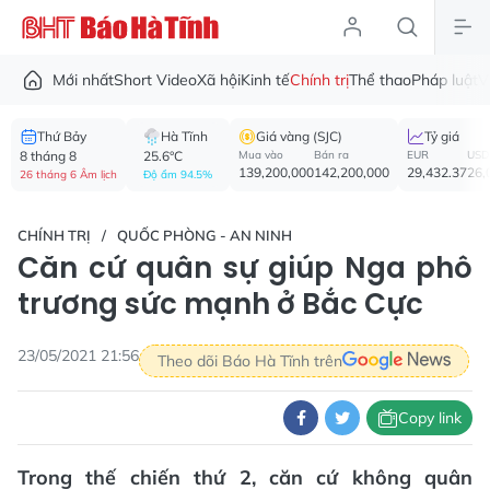
Mới nhất
Short Video
Xã hội
Kinh tế
Chính trị
Thể thao
Pháp luật
V
Thứ Bảy
Hà Tĩnh
Giá vàng (SJC)
Tỷ giá
8 tháng 8
25.6°C
Mua vào
Bán ra
EUR
USD
139,200,000
142,200,000
29,432.37
26,
26 tháng 6 Âm lịch
Độ ẩm 94.5%
CHÍNH TRỊ
QUỐC PHÒNG - AN NINH
Căn cứ quân sự giúp Nga phô
trương sức mạnh ở Bắc Cực
23/05/2021 21:56
Theo dõi Báo Hà Tĩnh trên
Copy link
Trong thế chiến thứ 2, căn cứ không quân