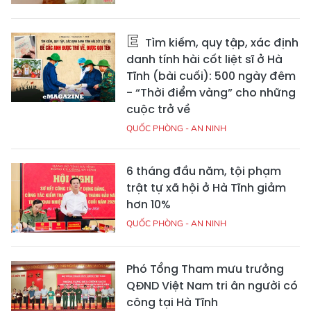
Tìm kiếm, quy tập, xác định
danh tính hài cốt liệt sĩ ở Hà
Tĩnh (bài cuối): 500 ngày đêm
- “Thời điểm vàng” cho những
cuộc trở về
QUỐC PHÒNG - AN NINH
6 tháng đầu năm, tội phạm
trật tự xã hội ở Hà Tĩnh giảm
hơn 10%
QUỐC PHÒNG - AN NINH
Phó Tổng Tham mưu trưởng
QĐND Việt Nam tri ân người có
công tại Hà Tĩnh