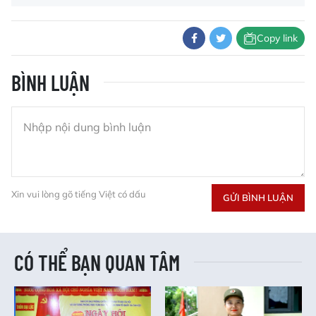
Copy link
BÌNH LUẬN
Xin vui lòng gõ tiếng Việt có dấu
GỬI BÌNH LUẬN
CÓ THỂ BẠN QUAN TÂM