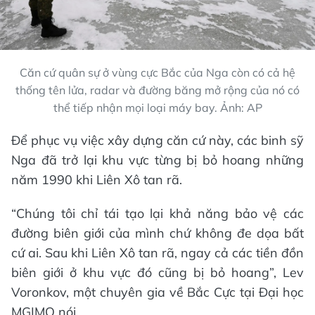
Căn cứ quân sự ở vùng cực Bắc của Nga còn có cả hệ
thống tên lửa, radar và đường băng mở rộng của nó có
thể tiếp nhận mọi loại máy bay. Ảnh: AP
Để phục vụ việc xây dựng căn cứ này, các binh sỹ
Nga đã trở lại khu vực từng bị bỏ hoang những
năm 1990 khi Liên Xô tan rã.
“Chúng tôi chỉ tái tạo lại khả năng bảo vệ các
đường biên giới của mình chứ không đe dọa bất
cứ ai. Sau khi Liên Xô tan rã, ngay cả các tiền đồn
biên giới ở khu vực đó cũng bị bỏ hoang”, Lev
Voronkov, một chuyên gia về Bắc Cực tại Đại học
MGIMO nói.