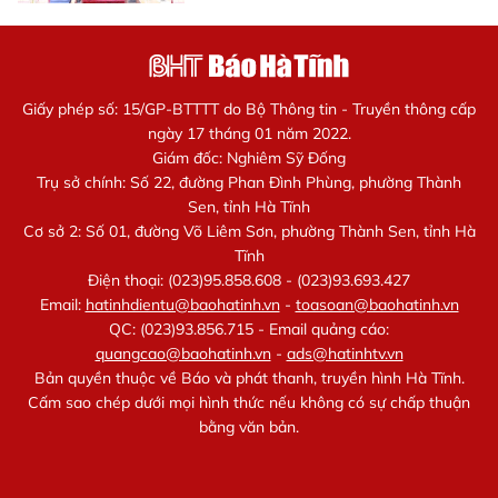
Giấy phép số: 15/GP-BTTTT do Bộ Thông tin - Truyền thông cấp
ngày 17 tháng 01 năm 2022.
Giám đốc: Nghiêm Sỹ Đống
Trụ sở chính: Số 22, đường Phan Đình Phùng, phường Thành
Sen, tỉnh Hà Tĩnh
Cơ sở 2: Số 01, đường Võ Liêm Sơn, phường Thành Sen, tỉnh Hà
Tĩnh
Điện thoại: (023)95.858.608 - (023)93.693.427
Email:
hatinhdientu@baohatinh.vn
-
toasoan@baohatinh.vn
QC: (023)93.856.715 - Email quảng cáo:
quangcao@baohatinh.vn
-
ads@hatinhtv.vn
Bản quyền thuộc về Báo và phát thanh, truyền hình Hà Tĩnh.
Cấm sao chép dưới mọi hình thức nếu không có sự chấp thuận
bằng văn bản.