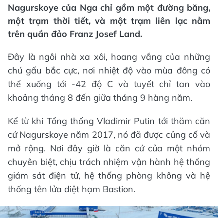
Nagurskoye của Nga chỉ gồm một đường băng,
một trạm thời tiết, và một trạm liên lạc nằm
trên quần đảo Franz Josef Land.
Đây là ngôi nhà xa xôi, hoang vắng của những
chú gấu bắc cực, nơi nhiệt độ vào mùa đông có
thể xuống tới -42 độ C và tuyết chỉ tan vào
khoảng tháng 8 đến giữa tháng 9 hàng năm.
Kể từ khi Tổng thống Vladimir Putin tới thăm căn
cứ Nagurskoye năm 2017, nó đã được củng cố và
mở rộng. Nơi đây giờ là căn cứ của một nhóm
chuyên biệt, chịu trách nhiệm vận hành hệ thống
giám sát điện tử, hệ thống phòng không và hệ
thống tên lửa diệt hạm Bastion.