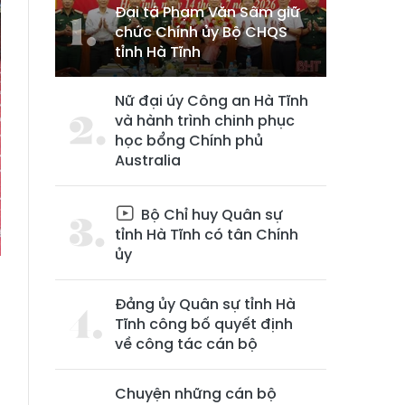
Đại tá Phạm Văn Sâm giữ
chức Chính ủy Bộ CHQS
tỉnh Hà Tĩnh
Nữ đại úy Công an Hà Tĩnh
và hành trình chinh phục
học bổng Chính phủ
Australia
Bộ Chỉ huy Quân sự
tỉnh Hà Tĩnh có tân Chính
ủy
Đảng ủy Quân sự tỉnh Hà
Tĩnh công bố quyết định
g
về công tác cán bộ
h
Chuyện những cán bộ