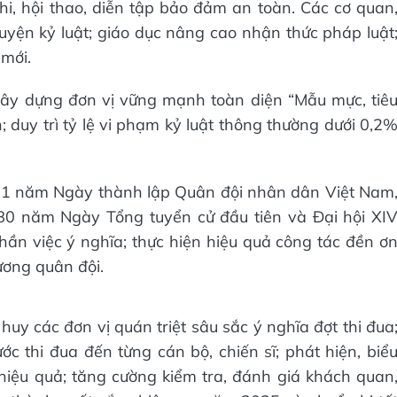
hi, hội thao, diễn tập bảo đảm an toàn. Các cơ quan
luyện kỷ luật; giáo dục nâng cao nhận thức pháp luật
 mới.
 xây dựng đơn vị vững mạnh toàn diện “Mẫu mực, tiê
 duy trì tỷ lệ vi phạm kỷ luật thông thường dưới 0,2
81 năm Ngày thành lập Quân đội nhân dân Việt Nam
0 năm Ngày Tổng tuyển cử đầu tiên và Đại hội XI
ần việc ý nghĩa; thực hiện hiệu quả công tác đền ơ
ương quân đội.
uy các đơn vị quán triệt sâu sắc ý nghĩa đợt thi đua
ớc thi đua đến từng cán bộ, chiến sĩ; phát hiện, biể
iệu quả; tăng cường kiểm tra, đánh giá khách quan