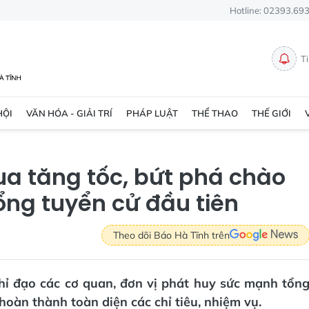
Hotline: 02393.69
T
HỘI
VĂN HÓA - GIẢI TRÍ
PHÁP LUẬT
THỂ THAO
THẾ GIỚI
ua tăng tốc, bứt phá chào
ng tuyển cử đầu tiên
Theo dõi Báo Hà Tĩnh trên
hỉ đạo các cơ quan, đơn vị phát huy sức mạnh tổn
 hoàn thành toàn diện các chỉ tiêu, nhiệm vụ.