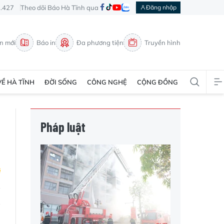
3.427
Theo dõi Báo Hà Tĩnh qua
Đăng nhập
in mới
Báo in
Đa phương tiện
Truyền hình
VỀ HÀ TĨNH
ĐỜI SỐNG
CÔNG NGHỆ
CỘNG ĐỒNG
Pháp luật
g