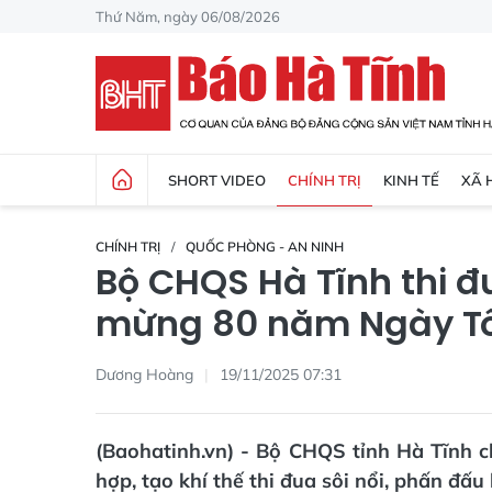
Thứ Năm, ngày 06/08/2026
SHORT VIDEO
CHÍNH TRỊ
KINH TẾ
XÃ 
CHÍNH TRỊ
QUỐC PHÒNG - AN NINH
Bộ CHQS Hà Tĩnh thi đ
mừng 80 năm Ngày Tổ
Dương Hoàng
19/11/2025 07:31
(Baohatinh.vn) - Bộ CHQS tỉnh Hà Tĩnh c
hợp, tạo khí thế thi đua sôi nổi, phấn đấu