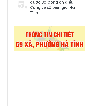
được Bộ Công an điều
n
động về xã biên giới Hà
ý
Tĩnh
c
ỗ