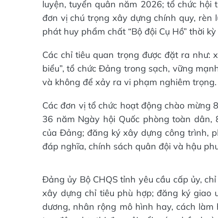
luyện, tuyển quân năm 2026; tổ chức hội t
đơn vị chú trọng xây dựng chính quy, rèn 
phát huy phẩm chất “Bộ đội Cụ Hồ” thời kỳ
Các chỉ tiêu quan trọng được đặt ra như:
biểu”, tổ chức Đảng trong sạch, vững mạnh;
và không để xảy ra vi phạm nghiêm trọng.
Các đơn vị tổ chức hoạt động chào mừng 
36 năm Ngày hội Quốc phòng toàn dân, 8
của Đảng; đăng ký xây dựng công trình, ph
đáp nghĩa, chính sách quân đội và hậu ph
Đảng ủy Bộ CHQS tỉnh yêu cầu cấp ủy, chỉ h
xây dựng chỉ tiêu phù hợp; đăng ký giao ư
dương, nhân rộng mô hình hay, cách làm h