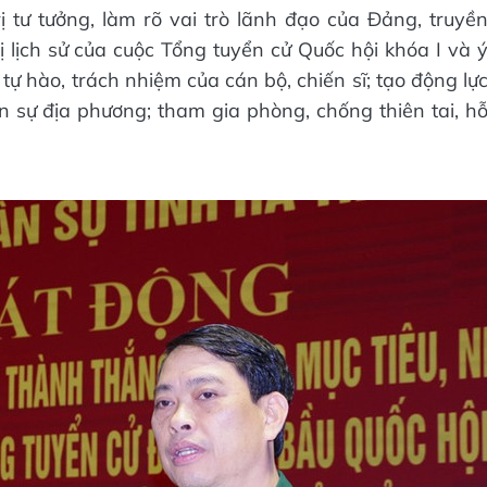
 tư tưởng, làm rõ vai trò lãnh đạo của Đảng, truyề
 lịch sử của cuộc Tổng tuyển cử Quốc hội khóa I và 
tự hào, trách nhiệm của cán bộ, chiến sĩ; tạo động lự
 sự địa phương; tham gia phòng, chống thiên tai, h