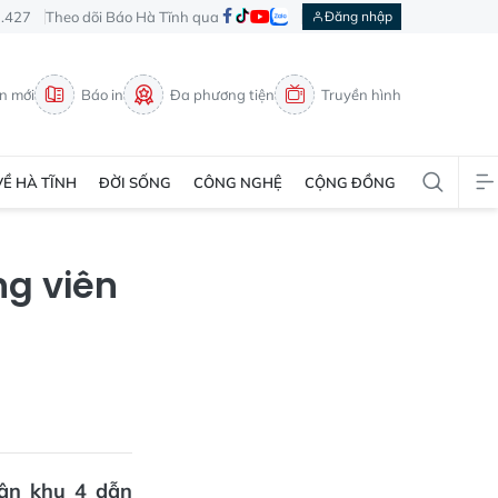
3.427
Theo dõi Báo Hà Tĩnh qua
Đăng nhập
in mới
Báo in
Đa phương tiện
Truyền hình
VỀ HÀ TĨNH
ĐỜI SỐNG
CÔNG NGHỆ
CỘNG ĐỒNG
ng viên
uân khu 4 dẫn