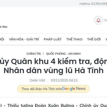
Hotline: 02393.69
T
HỘI
VĂN HÓA - GIẢI TRÍ
PHÁP LUẬT
THỂ THAO
THẾ GIỚI
CHÍNH TRỊ
QUỐC PHÒNG - AN NINH
ủy Quân khu 4 kiểm tra, độ
Nhân dân vùng lũ Hà Tĩnh
Doãn Việt
03/11/2025 04:13
Theo dõi Báo Hà Tĩnh trên
n) - Thiếu tướng Đoàn Xuân Bường - Chính ủy Q