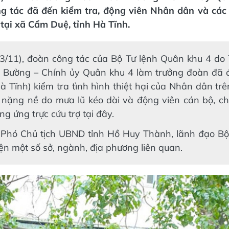
g tác đã đến kiểm tra, động viên Nhân dân và các 
tại xã Cẩm Duệ, tỉnh Hà Tĩnh.
3/11), đoàn công tác của Bộ Tư lệnh Quân khu 4 do 
 Bường – Chính ủy Quân khu 4 làm trưởng đoàn đã
à Tĩnh) kiểm tra tình hình thiệt hại của Nhân dân trê
nặng nề do mưa lũ kéo dài và động viên cán bộ, ch
g ứng trực cứu trợ tại đây.
 Phó Chủ tịch UBND tỉnh Hồ Huy Thành, lãnh đạo Bộ
ện một số sở, ngành, địa phương liên quan.