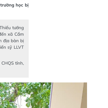
trường học bị
Thiếu tướng
 đến xã Cẩm
n địa bàn bị
iến sỹ LLVT
 CHQS tỉnh,