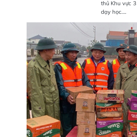
thủ Khu vực 3
dạy học….