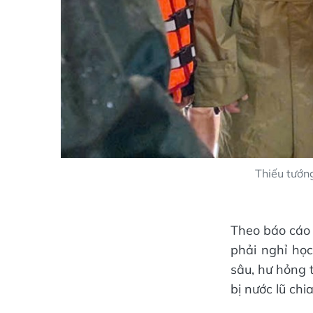
Thiếu tướn
Theo báo cáo 
phải nghỉ họ
sâu, hư hỏng 
bị nước lũ chi