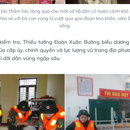
tác thăm hỏi, tặng quà cho một số hộ dân có hoàn cảnh khó 
ia sẻ với bà con vùng lũ vượt qua giai đoạn khó khăn, sớm 
sống.
 kiểm tra, Thiếu tướng Đoàn Xuân Bường biểu dương 
của cấp ủy, chính quyền và lực lượng vũ trang địa phư
di dời dân vùng ngập sâu.