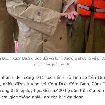
g Đoàn Xuân Bường trao đổi với lãnh đạo địa phương về phư
phục hậu quả mưa lũ.
nhanh, đến sáng 3/11, toàn tỉnh Hà Tĩnh có trên 18 
c, nhiều điểm trường tại Cẩm Duệ, Cẩm Bình, Cẩm 
trang thiết bị dạy học. Gần 5.400 hộ dân trên địa bàn
a cắt, giao thông nhiều nơi còn bị gián đoạn.