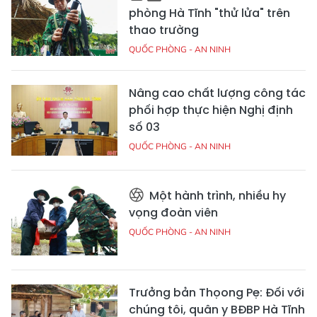
phòng Hà Tĩnh "thử lửa" trên
thao trường
QUỐC PHÒNG - AN NINH
Nâng cao chất lượng công tác
phối hợp thực hiện Nghị định
số 03
QUỐC PHÒNG - AN NINH
Một hành trình, nhiều hy
vọng đoàn viên
QUỐC PHÒNG - AN NINH
Trưởng bản Thọong Pẹ: Đối với
chúng tôi, quân y BĐBP Hà Tĩnh