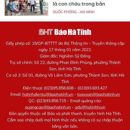
là con cháu trong bản
QUỐC PHÒNG - AN NINH
Giấy phép số: 15/GP-BTTTT do Bộ Thông tin - Truyền thông cấp
ngày 17 tháng 01 năm 2022.
Giám đốc: Nghiêm Sỹ Đống
Trụ sở chính: Số 22, đường Phan Đình Phùng, phường Thành
Sen, tỉnh Hà Tĩnh
Cơ sở 2: Số 01, đường Võ Liêm Sơn, phường Thành Sen, tỉnh Hà
Tĩnh
Điện thoại: (023)95.858.608 - (023)93.693.427
Email:
hatinhdientu@baohatinh.vn
-
toasoan@baohatinh.vn
QC: (023)93.856.715 - Email quảng cáo:
quangcao@baohatinh.vn
-
ads@hatinhtv.vn
Bản quyền thuộc về Báo và phát thanh, truyền hình Hà Tĩnh.
Cấm sao chép dưới mọi hình thức nếu không có sự chấp thuận
bằng văn bản.