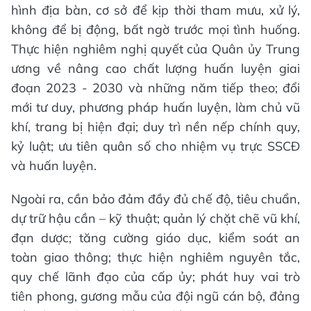
hình địa bàn, cơ sở để kịp thời tham mưu, xử lý,
không để bị động, bất ngờ trước mọi tình huống.
Thực hiện nghiêm nghị quyết của Quân ủy Trung
ương về nâng cao chất lượng huấn luyện giai
đoạn 2023 - 2030 và những năm tiếp theo; đổi
mới tư duy, phương pháp huấn luyện, làm chủ vũ
khí, trang bị hiện đại; duy trì nền nếp chính quy,
kỷ luật; ưu tiên quân số cho nhiệm vụ trực SSCĐ
và huấn luyện.
Ngoài ra, cần bảo đảm đầy đủ chế độ, tiêu chuẩn,
dự trữ hậu cần – kỹ thuật; quản lý chặt chẽ vũ khí,
đạn dược; tăng cường giáo dục, kiểm soát an
toàn giao thông; thực hiện nghiêm nguyên tắc,
quy chế lãnh đạo của cấp ủy; phát huy vai trò
tiên phong, gương mẫu của đội ngũ cán bộ, đảng