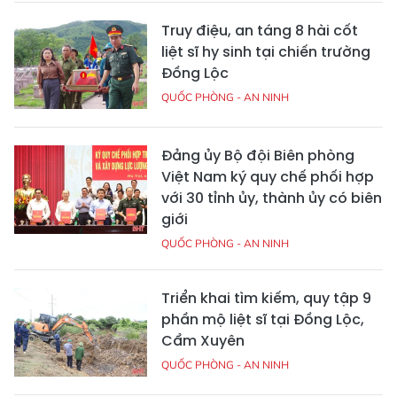
Truy điệu, an táng 8 hài cốt
liệt sĩ hy sinh tại chiến trường
Đồng Lộc
QUỐC PHÒNG - AN NINH
Đảng ủy Bộ đội Biên phòng
Việt Nam ký quy chế phối hợp
với 30 tỉnh ủy, thành ủy có biên
giới
QUỐC PHÒNG - AN NINH
Triển khai tìm kiếm, quy tập 9
phần mộ liệt sĩ tại Đồng Lộc,
Cẩm Xuyên
QUỐC PHÒNG - AN NINH