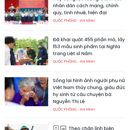
nhân dân cách mạng, chính
quy, tinh nhuệ, hiện đại
QUỐC PHÒNG - AN NINH
Đã khai quật 455 phần mộ, lấy
153 mẫu sinh phẩm tại Nghĩa
trang Liệt sĩ Nầm
QUỐC PHÒNG - AN NINH
Sống lại hình ảnh người phụ nữ
Việt Nam thủy chung, giàu đức
hy sinh từ câu chuyện bà
Nguyễn Thị Lệ
QUỐC PHÒNG - AN NINH
Theo chân lính biên