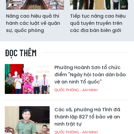
Nâng cao hiệu quả thi
Tiếp tục nâng cao hiệu
hành các luật về quân
quả tuyên truyền trên
sự, quốc phòng
các địa bàn biên giới
ĐỌC THÊM
Phường Hoành Sơn tổ chức
điểm "Ngày hội toàn dân bảo
vệ an ninh Tổ quốc"
QUỐC PHÒNG - AN NINH
Các xã, phường Hà Tĩnh đã
thành lập 827 tổ bảo vệ an
ninh trật tự
QUỐC PHÒNG - AN NINH