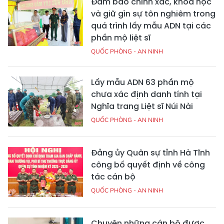
Đảm bảo chính xác, khoa học
và giữ gìn sự tôn nghiêm trong
quá trình lấy mẫu ADN tại các
phần mộ liệt sĩ
QUỐC PHÒNG - AN NINH
Lấy mẫu ADN 63 phần mộ
chưa xác định danh tính tại
Nghĩa trang Liệt sĩ Núi Nài
QUỐC PHÒNG - AN NINH
Đảng ủy Quân sự tỉnh Hà Tĩnh
công bố quyết định về công
tác cán bộ
QUỐC PHÒNG - AN NINH
Chuyện những cán bộ được