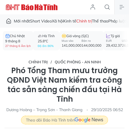
Mới nhất
Short Video
Xã hội
Kinh tế
Chính trị
Thể thao
Pháp luật
V
Chủ Nhật
Hà Tĩnh
Giá vàng (SJC)
Tỷ giá
9 tháng 8
25.8°C
Mua vào
Bán ra
EUR
USD
141,000,000
144,000,000
29,432.37
26,
27 tháng 6 Âm lịch
Độ ẩm 86%
CHÍNH TRỊ
QUỐC PHÒNG - AN NINH
Phó Tổng Tham mưu trưởng
QĐND Việt Nam kiểm tra công
tác sẵn sàng chiến đấu tại Hà
Tĩnh
Dương Hoàng – Trọng Sơn - Thanh Giang
29/10/2025 06:52
Theo dõi Báo Hà Tĩnh trên