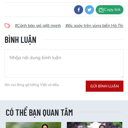
Copy link
#Cảnh báo gió giật mạnh
#lốc xoáy trên vùng biển Hà Tĩnh
BÌNH LUẬN
Xin vui lòng gõ tiếng Việt có dấu
GỬI BÌNH LUẬN
CÓ THỂ BẠN QUAN TÂM