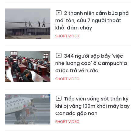
2 thanh niên cầm búa phá
mái tôn, cứu 7 người thoát
khỏi đám cháy
SHORT VIDEO
344 người sập bẫy 'việc
nhẹ lương cao' ở Campuchia
được trả về nước
SHORT VIDEO
Tiếp viên sống sót thần kỳ
khi bị văng 100m khỏi máy bay
Canada gặp nạn
SHORT VIDEO