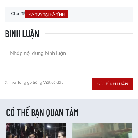
Chủ đề
MA TÚY TẠI HÀ TĨNH
BÌNH LUẬN
Xin vui lòng gõ tiếng Việt có dấu
GỬI BÌNH LUẬN
CÓ THỂ BẠN QUAN TÂM