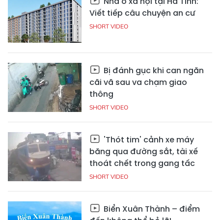
Nhà ở xã hội tại Hà Tĩnh:
Viết tiếp câu chuyện an cư
SHORT VIDEO
Bị đánh gục khi can ngăn
cãi vã sau va chạm giao
thông
SHORT VIDEO
'Thót tim' cảnh xe máy
băng qua đường sắt, tài xế
thoát chết trong gang tấc
SHORT VIDEO
Biển Xuân Thành – điểm