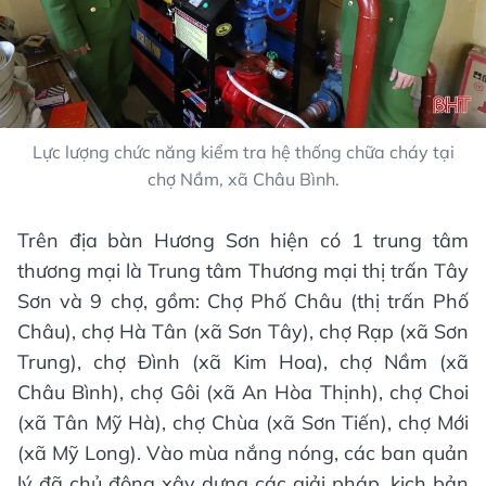
Lực lượng chức năng kiểm tra hệ thống chữa cháy tại
chợ Nầm, xã Châu Bình.
Trên địa bàn Hương Sơn hiện có 1 trung tâm
thương mại là Trung tâm Thương mại thị trấn Tây
Sơn và 9 chợ, gồm: Chợ Phố Châu (thị trấn Phố
Châu), chợ Hà Tân (xã Sơn Tây), chợ Rạp (xã Sơn
Trung), chợ Đình (xã Kim Hoa), chợ Nầm (xã
Châu Bình), chợ Gôi (xã An Hòa Thịnh), chợ Choi
(xã Tân Mỹ Hà), chợ Chùa (xã Sơn Tiến), chợ Mới
(xã Mỹ Long). Vào mùa nắng nóng, các ban quản
lý đã chủ động xây dựng các giải pháp, kịch bản