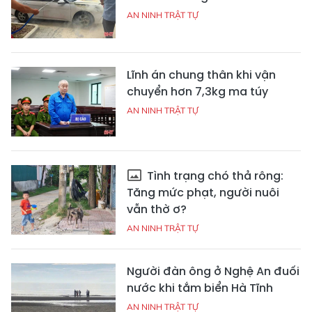
AN NINH TRẬT TỰ
Lĩnh án chung thân khi vận
chuyển hơn 7,3kg ma túy
AN NINH TRẬT TỰ
Tình trạng chó thả rông:
Tăng mức phạt, người nuôi
vẫn thờ ơ?
AN NINH TRẬT TỰ
Người đàn ông ở Nghệ An đuối
nước khi tắm biển Hà Tĩnh
AN NINH TRẬT TỰ