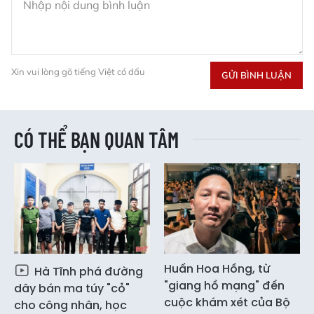
Xin vui lòng gõ tiếng Việt có dấu
GỬI BÌNH LUẬN
CÓ THỂ BẠN QUAN TÂM
Huấn Hoa Hồng, từ
Hà Tĩnh phá đường
"giang hồ mạng" đến
dây bán ma túy "cỏ"
cuộc khám xét của Bộ
cho công nhân, học