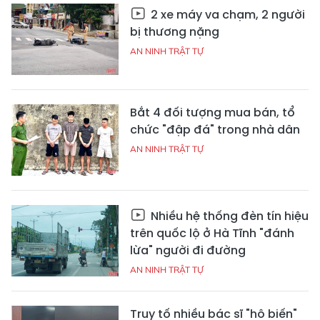
2 xe máy va chạm, 2 người
bị thương nặng
AN NINH TRẬT TỰ
Bắt 4 đối tượng mua bán, tổ
chức "đập đá" trong nhà dân
AN NINH TRẬT TỰ
Nhiều hệ thống đèn tín hiệu
trên quốc lộ ở Hà Tĩnh "đánh
lừa" người đi đường
AN NINH TRẬT TỰ
Truy tố nhiều bác sĩ "hô biến"