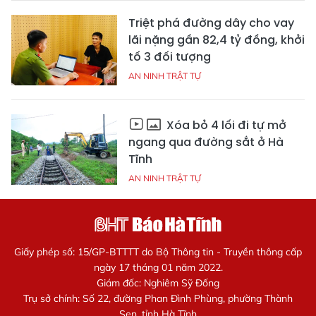
Triệt phá đường dây cho vay
lãi nặng gần 82,4 tỷ đồng, khởi
tố 3 đối tượng
AN NINH TRẬT TỰ
Xóa bỏ 4 lối đi tự mở
ngang qua đường sắt ở Hà
Tĩnh
AN NINH TRẬT TỰ
Giấy phép số: 15/GP-BTTTT do Bộ Thông tin - Truyền thông cấp
ngày 17 tháng 01 năm 2022.
Giám đốc: Nghiêm Sỹ Đống
Trụ sở chính: Số 22, đường Phan Đình Phùng, phường Thành
Sen, tỉnh Hà Tĩnh