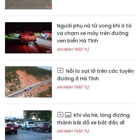
Người phụ nữ tử vong khi ô tô
va chạm xe máy trên đường
ven biển Hà Tĩnh
AN NINH TRẬT TỰ
Nỗi lo sạt lở trên các tuyến
đường ở Hà Tĩnh
AN NINH TRẬT TỰ
Khi vỉa hè, lòng đường
thành bãi đỗ xe bất đắc dĩ
AN NINH TRẬT TỰ