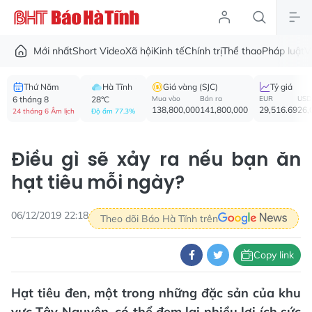
Mới nhất
Short Video
Xã hội
Kinh tế
Chính trị
Thể thao
Pháp luật
V
Thứ Năm
Hà Tĩnh
Giá vàng (SJC)
Tỷ giá
6 tháng 8
28°C
Mua vào
Bán ra
EUR
USD
138,800,000
141,800,000
29,516.69
26,
24 tháng 6 Âm lịch
Độ ẩm 77.3%
Điều gì sẽ xảy ra nếu bạn ăn
hạt tiêu mỗi ngày?
06/12/2019 22:18
Theo dõi Báo Hà Tĩnh trên
Copy link
Hạt tiêu đen, một trong những đặc sản của khu
vực Tây Nguyên, có thể đem lại nhiều lợi ích sức