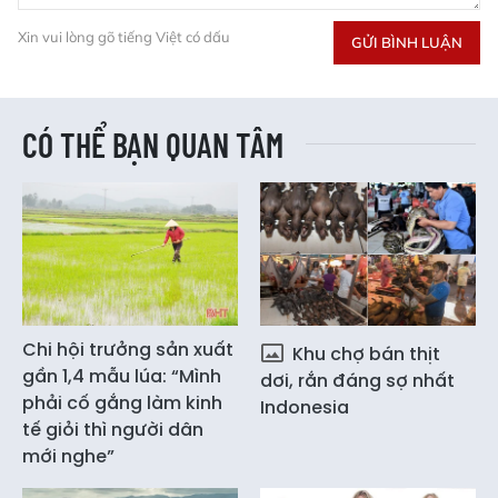
Xin vui lòng gõ tiếng Việt có dấu
GỬI BÌNH LUẬN
CÓ THỂ BẠN QUAN TÂM
Chi hội trưởng sản xuất
Khu chợ bán thịt
gần 1,4 mẫu lúa: “Mình
dơi, rắn đáng sợ nhất
phải cố gắng làm kinh
Indonesia
tế giỏi thì người dân
mới nghe”