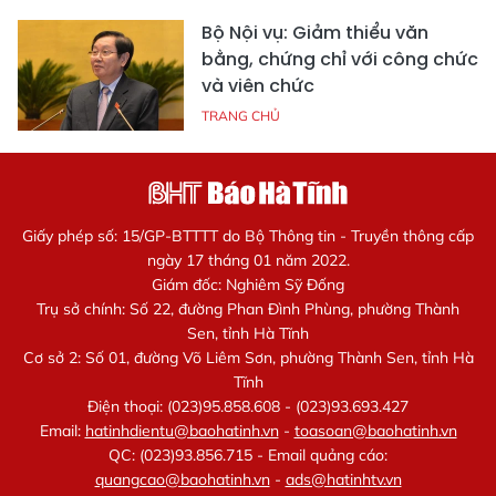
Bộ Nội vụ: Giảm thiểu văn
bằng, chứng chỉ với công chức
và viên chức
TRANG CHỦ
Giấy phép số: 15/GP-BTTTT do Bộ Thông tin - Truyền thông cấp
ngày 17 tháng 01 năm 2022.
Giám đốc: Nghiêm Sỹ Đống
Trụ sở chính: Số 22, đường Phan Đình Phùng, phường Thành
Sen, tỉnh Hà Tĩnh
Cơ sở 2: Số 01, đường Võ Liêm Sơn, phường Thành Sen, tỉnh Hà
Tĩnh
Điện thoại: (023)95.858.608 - (023)93.693.427
Email:
hatinhdientu@baohatinh.vn
-
toasoan@baohatinh.vn
QC: (023)93.856.715 - Email quảng cáo:
quangcao@baohatinh.vn
-
ads@hatinhtv.vn