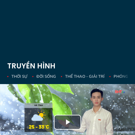
TRUYỀN HÌNH
THỜI SỰ
ĐỜI SỐNG
THỂ THAO - GIẢI TRÍ
PHÓNG SỰ 
Play