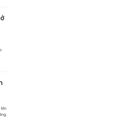
mở
a
h
 lớn
ăng.