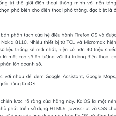
ng trị thế giới điện thoại thông minh với nền tản
chọn phổ biến cho điện thoại phổ thông, đặc biệt là 
bản phân tách của hệ điều hành Firefox OS và đượ
 Nokia 8110. Nhiều thiết bị từ TCL và Micromax hiệ
 liệu thống kê mới nhất, hiện có hơn 40 triệu chiế
là một con số ấn tượng với thị trường điện thoại c
 phần lớn doanh số.
c với nhau để đem Google Assistant, Google Maps
gười dùng KaiOS.
chiến lược rõ ràng của hãng này. KaiOS là một nề
nhà phát triển sử dụng HTML5, Javascript và CSS ch
ng sử dụng các ứng dụng này trên KaiOS và đảm bả