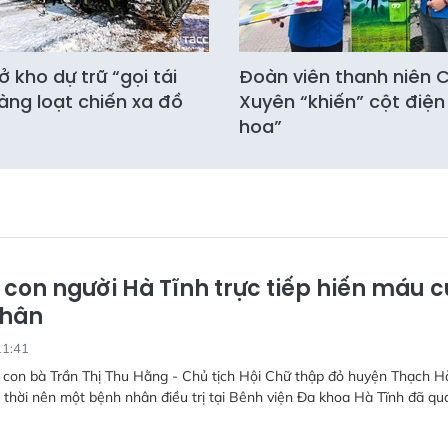
 kho dự trữ “gọi tái
Đoàn viên thanh niên
àng loạt chiến xa đồ
Xuyên “khiến” cột điện
hoa”
 con người Hà Tĩnh trực tiếp hiến máu 
nhân
11:41
 con bà Trần Thị Thu Hằng - Chủ tịch Hội Chữ thập đỏ huyện Thạch H
 thời nên một bệnh nhân điều trị tại Bênh viện Đa khoa Hà Tĩnh đã qu