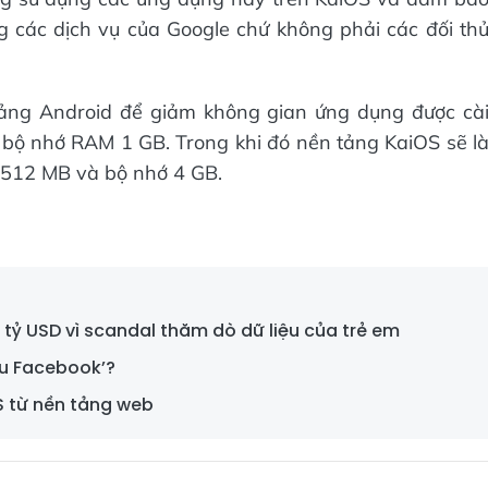
g các dịch vụ của Google chứ không phải các đối th
ảng Android để giảm không gian ứng dụng được cà
ới bộ nhớ RAM 1 GB. Trong khi đó nền tảng KaiOS sẽ l
AM 512 MB và bộ nhớ 4 GB.
tỷ USD vì scandal thăm dò dữ liệu của trẻ em
hậu Facebook’?
S từ nền tảng web