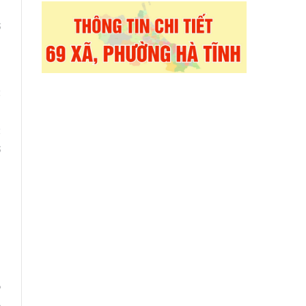
g
ở
c
n
c
ơ
,
n
o
o