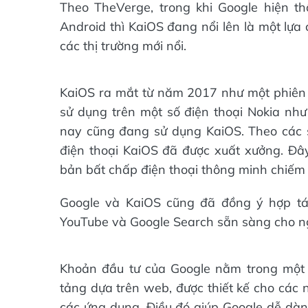
Theo TheVerge, trong khi Google hiện thố
Android thì KaiOS đang nổi lên là một lựa 
các thị trường mới nổi.
KaiOS ra mắt từ năm 2017 như một phiên 
sử dụng trên một số điện thoại Nokia như
nay cũng đang sử dụng KaiOS. Theo các số
điện thoại KaiOS đã được xuất xưởng. Đây 
bản bất chấp điện thoại thông minh chiếm
Google và KaiOS cũng đã đồng ý hợp tá
YouTube và Google Search sẵn sàng cho n
Khoản đầu tư của Google nằm trong một 
tảng dựa trên web, được thiết kế cho các 
các ứng dụng. Điều đó giúp Google dễ dà