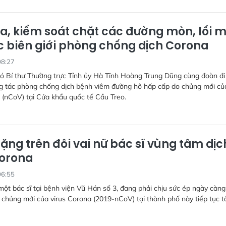
ra, kiểm soát chặt các đường mòn, lối 
c biên giới phòng chống dịch Corona
08:27
hó Bí thư Thường trực Tỉnh ủy Hà Tĩnh Hoàng Trung Dũng cùng đoàn đi
ng tác phòng chống dịch bệnh viêm đường hô hấp cấp do chủng mới củ
 (nCoV) tại Cửa khẩu quốc tế Cầu Treo.
ặng trên đôi vai nữ bác sĩ vùng tâm dịc
Corona
06:55
ột bác sĩ tại bệnh viện Vũ Hán số 3, đang phải chịu sức ép ngày càng
 chủng mới của virus Corona (2019-nCoV) tại thành phố này tiếp tục t