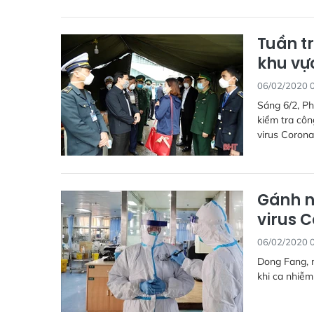
Tuần t
khu vự
06/02/2020 
Sáng 6/2, P
kiểm tra cô
virus Corona
Gánh n
virus 
06/02/2020 
Dong Fang, m
khi ca nhiễm