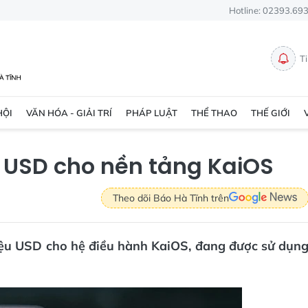
Hotline: 02393.69
T
HỘI
VĂN HÓA - GIẢI TRÍ
PHÁP LUẬT
THỂ THAO
THẾ GIỚI
u USD cho nền tảng KaiOS
Theo dõi Báo Hà Tĩnh trên
iệu USD cho hệ điều hành KaiOS, đang được sử dụn