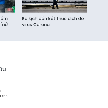
 Cẩm
Ba kịch bản kết thúc dịch do
 "nở
virus Corona
cứu
à
a cơn