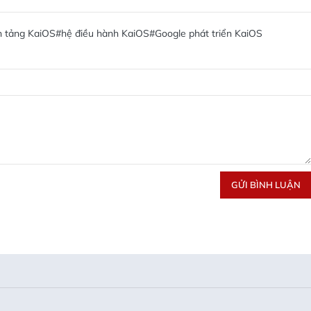
n tảng KaiOS
#hệ điều hành KaiOS
#Google phát triển KaiOS
GỬI BÌNH LUẬN