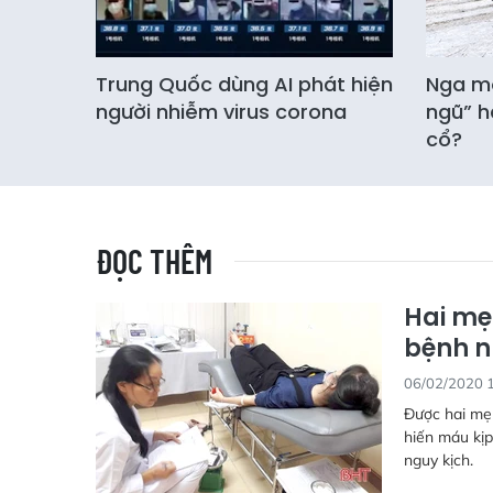
Trung Quốc dùng AI phát hiện
Nga mở
người nhiễm virus corona
ngũ” h
cổ?
ĐỌC THÊM
Hai mẹ
bệnh 
06/02/2020 
Được hai mẹ
hiến máu kịp
nguy kịch.