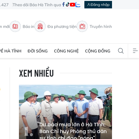
3.427
Theo dõi Báo Hà Tĩnh qua
Đăng nhập
in mới
Báo in
Đa phương tiện
Truyền hình
VỀ HÀ TĨNH
ĐỜI SỐNG
CÔNG NGHỆ
CỘNG ĐỒNG
XEM NHIỀU
g
Dự báo mưa lớn ở Hà Tĩnh:
Ban Chỉ huy Phòng thủ dân
sự tỉnh chỉ đạo "nóng"