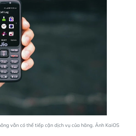
ông vẫn có thể tiếp cận dịch vụ của hãng. Ảnh KaiOS