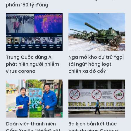
phẩm 150 tỷ đồng
Trung Quốc dùng AI
Nga mở kho dự trữ “gọi
phát hiện người nhiễm
tái ngũ” hàng loạt
virus corona
chiến xa đồ cổ?
Đoàn viên thanh niên
Ba kịch bản kết thúc
Cẩm Xuyên “khiến” cột
dịch do virus Corona