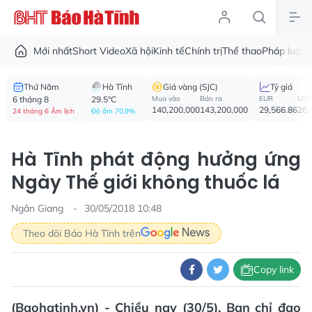
Mới nhất
Short Video
Xã hội
Kinh tế
Chính trị
Thể thao
Pháp luật
V
Thứ Năm
Hà Tĩnh
Giá vàng (SJC)
Tỷ giá
6 tháng 8
29.5°C
Mua vào
Bán ra
EUR
USD
140,200,000
143,200,000
29,566.86
26,
24 tháng 6 Âm lịch
Độ ẩm 70.9%
Hà Tĩnh phát động hưởng ứng
Ngày Thế giới không thuốc lá
Ngân Giang
30/05/2018 10:48
Theo dõi Báo Hà Tĩnh trên
Copy link
(Baohatinh.vn) - Chiều nay (30/5), Ban chỉ đạo