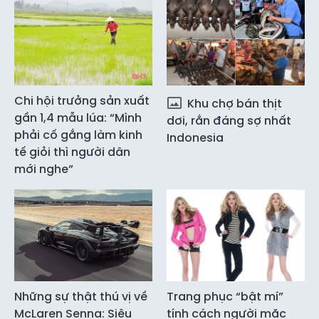
Chi hội trưởng sản xuất
Khu chợ bán thịt
gần 1,4 mẫu lúa: “Mình
dơi, rắn đáng sợ nhất
phải cố gắng làm kinh
Indonesia
tế giỏi thì người dân
mới nghe”
Những sự thật thú vị về
Trang phục “bật mí”
McLaren Senna: Siêu
tính cách người mặc