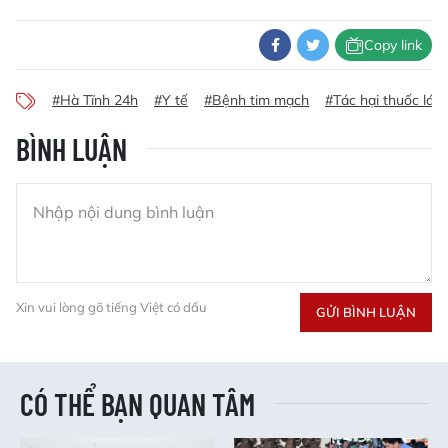
Copy link
#Hà Tĩnh 24h
#Y tế
#Bệnh tim mạch
#Tác hại thuốc lá
BÌNH LUẬN
Xin vui lòng gõ tiếng Việt có dấu
GỬI BÌNH LUẬN
CÓ THỂ BẠN QUAN TÂM