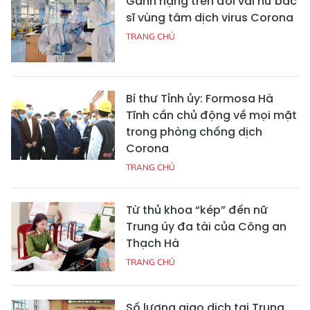
Gánh nặng trên đôi vai nữ bác
sĩ vùng tâm dịch virus Corona
TRANG CHỦ
Bí thư Tỉnh ủy: Formosa Hà
Tĩnh cần chủ động về mọi mặt
trong phòng chống dịch
Corona
TRANG CHỦ
Từ thủ khoa “kép” đến nữ
Trung úy đa tài của Công an
Thạch Hà
TRANG CHỦ
Số lượng giao dịch tại Trung