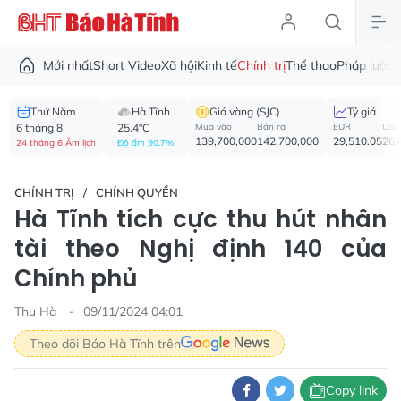
Mới nhất
Short Video
Xã hội
Kinh tế
Chính trị
Thể thao
Pháp luật
V
Thứ Năm
Hà Tĩnh
Giá vàng (SJC)
Tỷ giá
6 tháng 8
25.4°C
Mua vào
Bán ra
EUR
USD
139,700,000
142,700,000
29,510.05
26,
24 tháng 6 Âm lịch
Độ ẩm 90.7%
CHÍNH TRỊ
CHÍNH QUYỀN
Hà Tĩnh tích cực thu hút nhân
tài theo Nghị định 140 của
Chính phủ
Thu Hà
09/11/2024 04:01
Theo dõi Báo Hà Tĩnh trên
Copy link