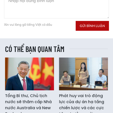
Xin vui lòng gõ tiếng Việt có dấu
GỬI BÌNH LUẬN
CÓ THỂ BẠN QUAN TÂM
Tổng Bí thư, Chủ tịch
Phát huy vai trò động
nước sẽ thăm cấp Nhà
lực của dự án hạ tầng
nước Australia và New
chiến lược và các cực