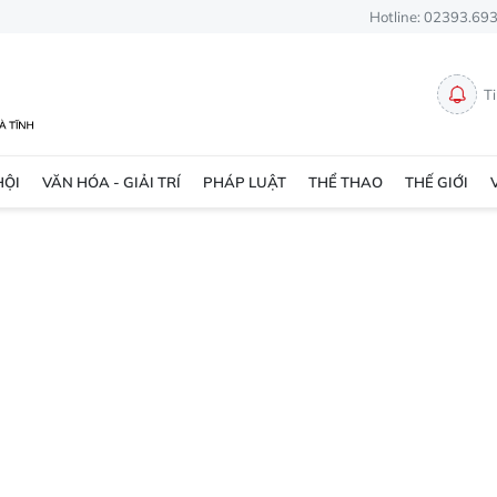
Hotline: 02393.69
T
HỘI
VĂN HÓA - GIẢI TRÍ
PHÁP LUẬT
THỂ THAO
THẾ GIỚI