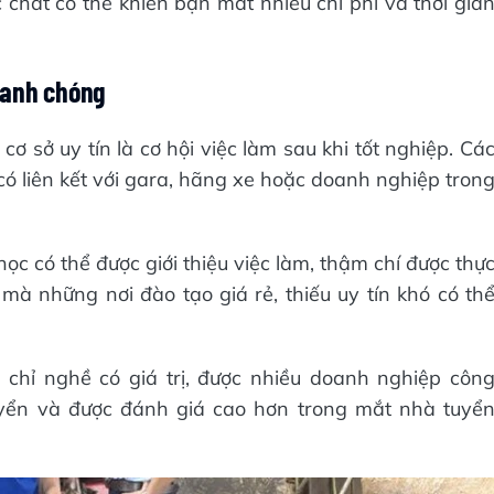
c chất có thể khiến bạn mất nhiều chi phí và thời gia
nhanh chóng
 cơ sở uy tín là cơ hội việc làm sau khi tốt nghiệp. Cá
có liên kết với gara, hãng xe hoặc doanh nghiệp tron
ọc có thể được giới thiệu việc làm, thậm chí được thự
 mà những nơi đào tạo giá rẻ, thiếu uy tín khó có th
 chỉ nghề có giá trị, được nhiều doanh nghiệp côn
yển và được đánh giá cao hơn trong mắt nhà tuyể