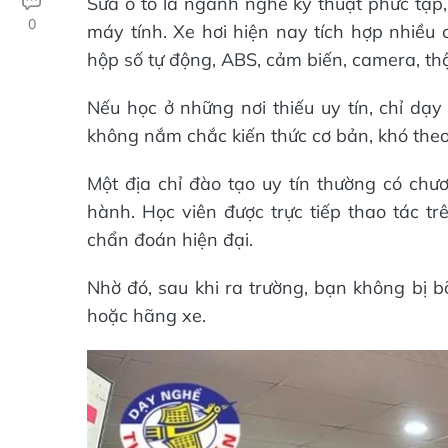
Sửa ô tô là ngành nghề kỹ thuật phức tạp,
0
máy tính. Xe hơi hiện nay tích hợp nhiều
hộp số tự động, ABS, cảm biến, camera, th
Nếu học ở những nơi thiếu uy tín, chỉ dạy
không nắm chắc kiến thức cơ bản, khó theo
Một địa chỉ đào tạo uy tín thường có chươ
hành. Học viên được trực tiếp thao tác tr
chẩn đoán hiện đại.
Nhờ đó, sau khi ra trường, bạn không bị b
hoặc hãng xe.