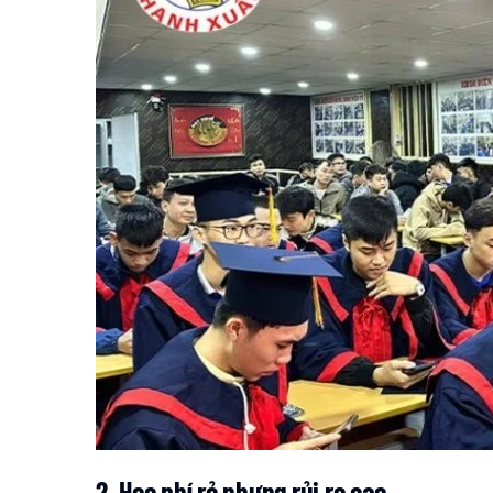
2. Học phí rẻ nhưng rủi ro cao