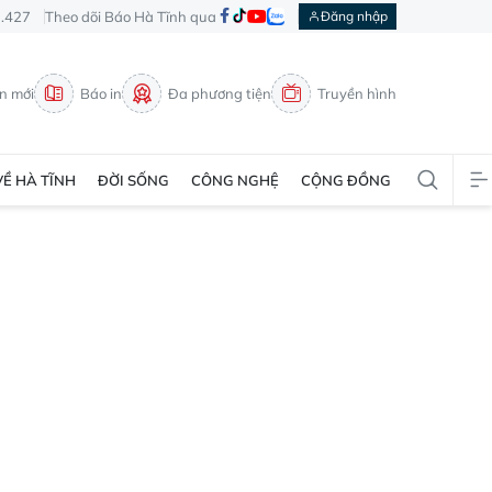
3.427
Theo dõi Báo Hà Tĩnh qua
Đăng nhập
in mới
Báo in
Đa phương tiện
Truyền hình
VỀ HÀ TĨNH
ĐỜI SỐNG
CÔNG NGHỆ
CỘNG ĐỒNG