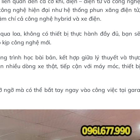
 liên quan đến cả cơ khí, điện – điện tử và công ngh
 công nghệ hiện đại như hệ thống phun xăng điện tử
ậm chí cả công nghệ hybrid và xe điện.
 qua loa, không có thiết bị thực hành đầy đủ, bạn s
 kịp công nghệ mới.
ng trình học bài bản, kết hợp giữa lý thuyết và thự
ên nhiều dòng xe thật, tiếp cận với máy móc, thiết b
ỡ ngỡ mà có thể bắt tay ngay vào công việc tại gar