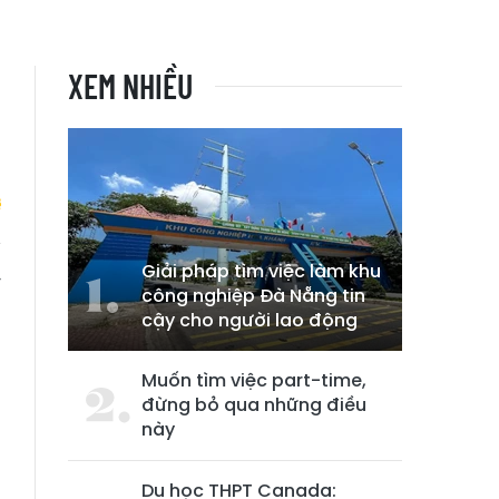
XEM NHIỀU
Giải pháp tìm việc làm khu
y
công nghiệp Đà Nẵng tin
i
cậy cho người lao động
Muốn tìm việc part-time,
đừng bỏ qua những điều
này
Du học THPT Canada: