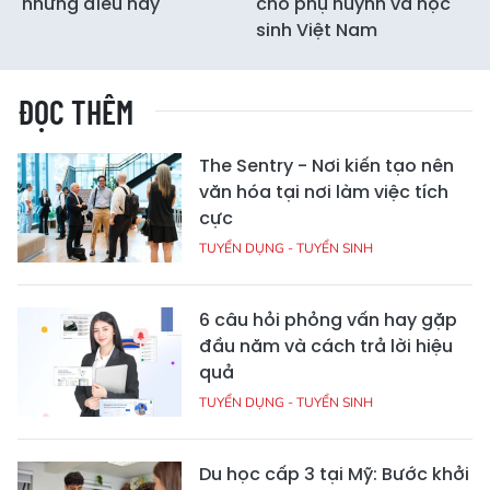
những điều này
cho phụ huynh và học
sinh Việt Nam
ĐỌC THÊM
The Sentry - Nơi kiến tạo nên
văn hóa tại nơi làm việc tích
cực
TUYỂN DỤNG - TUYỂN SINH
6 câu hỏi phỏng vấn hay gặp
đầu năm và cách trả lời hiệu
quả
TUYỂN DỤNG - TUYỂN SINH
Du học cấp 3 tại Mỹ: Bước khởi