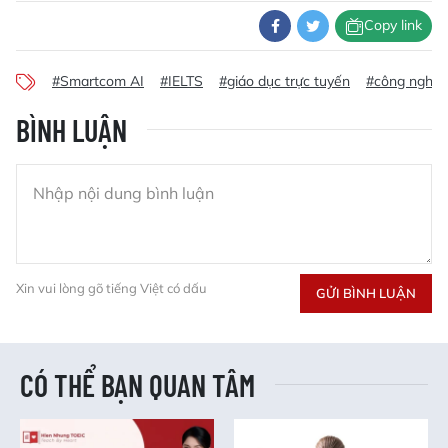
Copy link
#Smartcom AI
#IELTS
#giáo dục trực tuyến
#công nghệ 
BÌNH LUẬN
Xin vui lòng gõ tiếng Việt có dấu
GỬI BÌNH LUẬN
CÓ THỂ BẠN QUAN TÂM