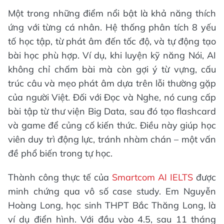
Một trong những điểm nổi bật là khả năng thích
ứng với từng cá nhân. Hệ thống phân tích 8 yếu
tố học tập, từ phát âm đến tốc độ, và tự động tạo
bài học phù hợp. Ví dụ, khi luyện kỹ năng Nói, AI
không chỉ chấm bài mà còn gợi ý từ vựng, cấu
trúc câu và mẹo phát âm dựa trên lỗi thường gặp
của người Việt. Đối với Đọc và Nghe, nó cung cấp
bài tập từ thư viện Big Data, sau đó tạo flashcard
và game để củng cố kiến thức. Điều này giúp học
viên duy trì động lực, tránh nhàm chán – một vấn
đề phổ biến trong tự học.
Thành công thực tế của
Smartcom AI IELTS
được
minh chứng qua vô số case study. Em Nguyễn
Hoàng Long, học sinh THPT Bắc Thăng Long, là
ví dụ điển hình. Với đầu vào 4.5, sau 11 tháng