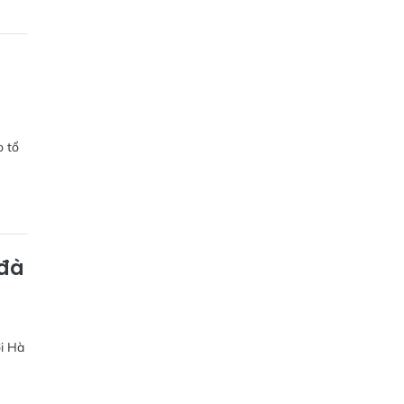
o tổ
 đà
ời Hà