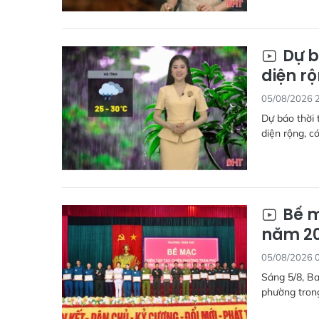
Dự b
diện r
05/08/2026 
Dự báo thời 
diện rộng, có
Bế m
năm 2
05/08/2026 
Sáng 5/8, Ba
phường tron