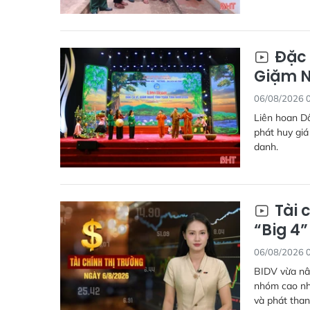
Đặc 
Giặm N
06/08/2026 
Liên hoan Dâ
phát huy giá
danh.
Tài 
“Big 4
06/08/2026 
BIDV vừa nân
nhóm cao nhấ
và phát than