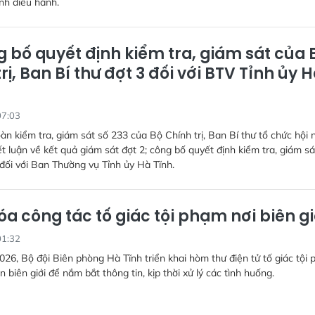
nh điều hành.
 bố quyết định kiểm tra, giám sát của 
rị, Ban Bí thư đợt 3 đối với BTV Tỉnh ủy 
07:03
àn kiểm tra, giám sát số 233 của Bộ Chính trị, Ban Bí thư tổ chức hội 
t luận về kết quả giám sát đợt 2; công bố quyết định kiểm tra, giám sá
ối với Ban Thường vụ Tỉnh ủy Hà Tĩnh.
óa công tác tố giác tội phạm nơi biên gi
01:32
026, Bộ đội Biên phòng Hà Tĩnh triển khai hòm thư điện tử tố giác tội
n biên giới để nắm bắt thông tin, kịp thời xử lý các tình huống.