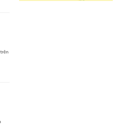
 trên
ú
n