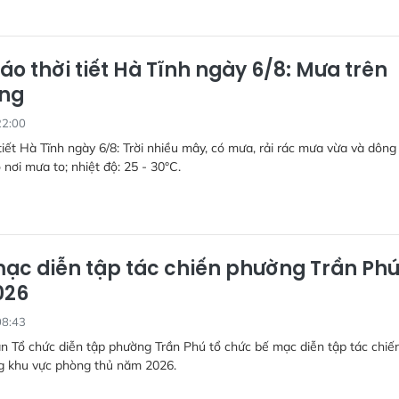
áo thời tiết Hà Tĩnh ngày 6/8: Mưa trên
ộng
22:00
tiết Hà Tĩnh ngày 6/8: Trời nhiều mây, có mưa, rải rác mưa vừa và dông
 nơi mưa to; nhiệt độ: 25 - 30°C.
ạc diễn tập tác chiến phường Trần Ph
026
08:43
n Tổ chức diễn tập phường Trần Phú tổ chức bế mạc diễn tập tác chiế
g khu vực phòng thủ năm 2026.