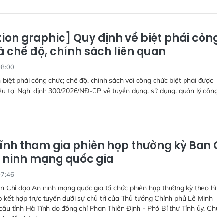
ion graphic] Quy định về biệt phái côn
à chế độ, chính sách liên quan
08:00
 biệt phái công chức; chế độ, chính sách với công chức biệt phái được
u tại Nghị định 300/2026/NĐ-CP về tuyển dụng, sử dụng, quản lý côn
ĩnh tham gia phiên họp thường kỳ Ban 
 ninh mạng quốc gia
07:46
n Chỉ đạo An ninh mạng quốc gia tổ chức phiên họp thường kỳ theo h
ếp kết hợp trực tuyến dưới sự chủ trì của Thủ tướng Chính phủ Lê Minh
ầu tỉnh Hà Tĩnh do đồng chí Phan Thiên Định - Phó Bí thư Tỉnh ủy, Ch