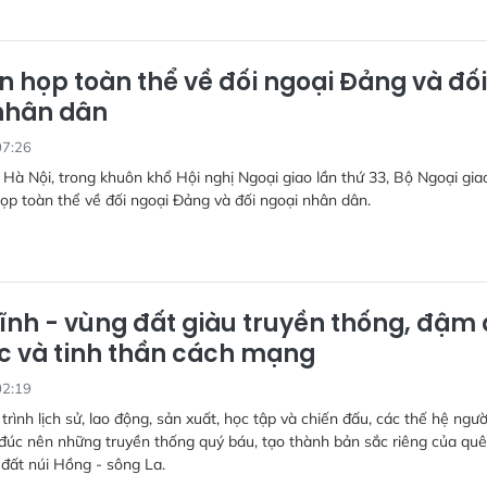
n họp toàn thể về đối ngoại Đảng và đối
nhân dân
07:26
i Hà Nội, trong khuôn khổ Hội nghị Ngoại giao lần thứ 33, Bộ Ngoại gia
ọp toàn thể về đối ngoại Đảng và đối ngoại nhân dân.
ĩnh - vùng đất giàu truyền thống, đậm
c và tinh thần cách mạng
02:19
 trình lịch sử, lao động, sản xuất, học tập và chiến đấu, các thế hệ ngư
đúc nên những truyền thống quý báu, tạo thành bản sắc riêng của quê
đất núi Hồng - sông La.