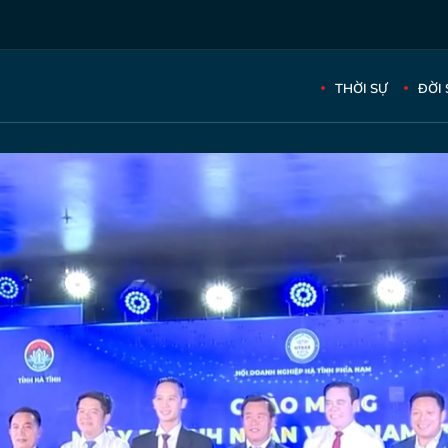
THỜI SỰ
ĐỜI