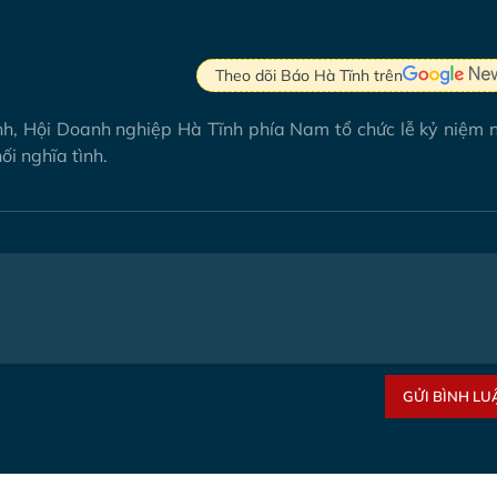
Theo dõi Báo Hà Tĩnh trên
inh, Hội Doanh nghiệp Hà Tĩnh phía Nam tổ chức lễ kỷ niệm 
i nghĩa tình.
GỬI BÌNH LU