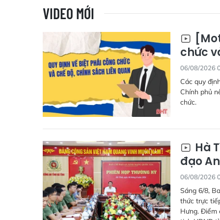
VIDEO MỚI
[Mot
chức v
06/08/2026 
Các quy định
Chính phủ nê
chức.
Hà T
đạo An
06/08/2026 
Sáng 6/8, Ba
thức trực ti
Hưng. Điểm c