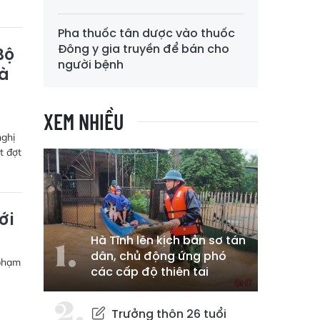
Pha thuốc tân dược vào thuốc
Đông y gia truyền để bán cho
Bộ
người bệnh
Hà
XEM NHIỀU
nghị
t đợt
ới
Hà Tĩnh lên kịch bản sơ tán
dân, chủ động ứng phó
 phạm
các cấp độ thiên tai
Trưởng thôn 26 tuổi