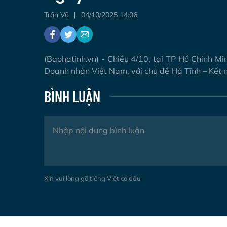
Trần Vũ
04/10/2025 14:06
(Baohatinh.vn) - Chiều 4/10, tại TP Hồ Chính M
Doanh nhân Việt Nam, với chủ đề Hà Tĩnh – Kết nố
BÌNH LUẬN
Xin vui lòng gõ tiếng Việt có dấu