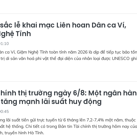
sắc lễ khai mạc Liên hoan Dân ca Ví,
ghệ Tĩnh
01:10
n ca Ví, Giặm Nghệ Tĩnh toàn tỉnh năm 2026 là dịp để tiếp tục bảo tồn
 trị di sản văn hoá phi vật thể đại diện của nhân loại được UNESCO ghi
chính thị trường ngày 6/8: Một ngân hà
” tăng mạnh lãi suất huy động
00:45
g lãi suất tiền gửi trực tuyến từ 6 tháng lên 7,2-7,4% một năm, thuộc
t hệ thống. Chi tiết có trong Bản tin Tài chính thị trường hôm nay củ
h, truyền hình Hà Tĩnh.